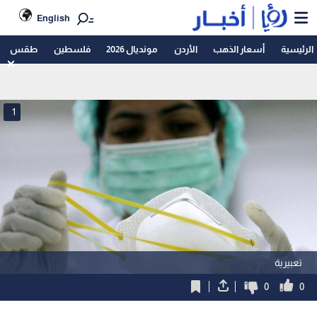
English
الرئيسية
أسعار الذهب
الأردن
مونديال 2026
فلسطين
طقس
1
تعبيرية
0
0