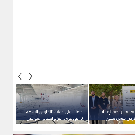
ة" تختار لجنة الإنقاذ
عامان على عملية "الفارس الشهم
الأردن ضمن تحدي
3" في غزة .. التزام انساني متواصل
بالأشغ
مي
خنقا و