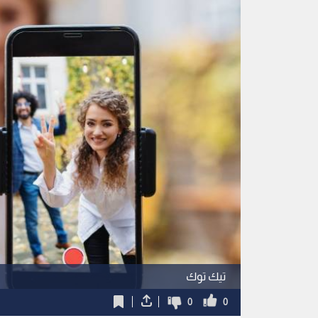
تيك توك
0
0