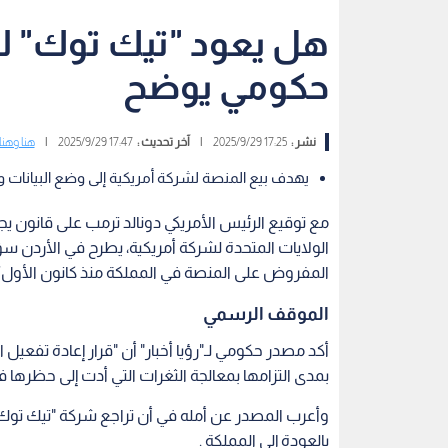
هل يعود "تيك توك" لل
حكومي يوضح
نشر :
17:25 2025/9/29
|
آخر تحديث :
17:47 2025/9/29
|
هنا وهن
يهدف بيع المنصة لشركة أمريكية إلى وضع البيانات و
مع توقيع الرئيس الأمريكي دونالد ترمب على قانون ي
الولايات المتحدة لشركة أمريكية، يطرح في الأردن 
المفروض على المنصة في المملكة منذ كانون الأول/ديسم
الموقف الرسمي
أكد مصدر حكومي لـ"رؤيا أخبار" أن "قرار إعادة تفعي
بمدى التزامها بمعالجة الثغرات التي أدت إلى حظرها ف
وأعرب المصدر عن أمله في أن تراجع شركة "تيك توك"
بالعودة إلى المملكة .