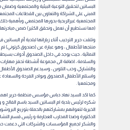
البساتين لتحقيق التوعية البيئية والمجتمعية وضمان مس
المبني على الشراكة والتعاون بين القطاعات المجتمعية ف
المجتمعية غيرالربحية بدورها المجتمعي وبأهمية ذلك 
(معا نستطيع أن نعمل ونحقق الكثير) ضمن مبادرتها (
وتلقت حرير الترحيب أثناء زياراتها لبلدية أم البساتين
منتجها للأطفال ، وهو عبارة عن (صندوق كرتوني) ت
النمائية ، حيث يوجد في داخل الصندوق أدوات بسيط
والسلامة ، اضافة الى مجموعة أنشطة تحفز مهارات ال
والتشاركي وحب التلوين ، وسيدعم الصندوق الأطفال
واستلم الأطفال الصندوق وبوادر الفرحة والسعادة عل
ومجتمعيا .
كما اكد السيد نهاد دباس مؤسس منظمة حرير اهمية
شكره لرئيس بلدية ام البساتين السيد باسم الفالح 
الخيرية لتعوانهم بمشاركتهم بالحملة بتوزيع البروشورا
الدكتورة وضحا المحارب العجارمة و رئيس قسم النشاط
والشكر لجميع المؤسسات والشركات التي دعمت حملة 