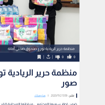
منظمة حرير الريادية توزع صندوق صحتي أمانة
0
0
منظمة حرير الريادية ت
صور
نشر :
13:59 2020/11/2
|
هنا وهناك
ضمن اطار سعيها المجتمعي وزياراتها الميدانية للقرى ا