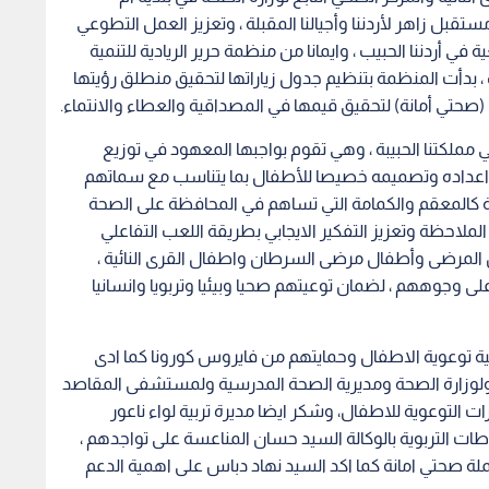
تقبل زاهر لأردننا وأجيالنا المقبلة ، وتعزيز العمل التطوعي
ي أردننا الحبيب ، وايمانا من منظمة حرير الريادية للتنمية
، بدأت المنظمة بتنظيم جدول زياراتها لتحقيق منطلق رؤيتها
صحتي أمانة) لتحقيق قيمها في المصداقية والعطاء والانتماء.
 في مملكتنا الحبيبة ، وهي تقوم بواجبها المعهود في توزيع
م اعداده وتصميمه خصيصا للأطفال بما يتناسب مع سماتهم
ة كالمعقم والكمامة التي تساهم في المحافظة على الصحة
ملاحظة وتعزيز التفكير الايجابي بطريقة اللعب التفاعلي
 المرضى وأطفال مرضى السرطان واطفال القرى النائية ،
ى وجوههم ، لضمان توعيتهم صحيا وبيئيا وتربويا وانسانيا
 توعوية الاطفال وحمايتهم من فايروس كورونا كما ادى
و ولوزارة الصحة ومديرية الصحة المدرسية ولمستشفى المقاصد
ت التوعوية للاطفال، وشكر ايضا مديرة تربية لواء ناعور
ات التربوية بالوكالة السيد حسان المناعسة على تواجدهم ،
صحتي امانة كما اكد السيد نهاد دباس على اهمية الدعم