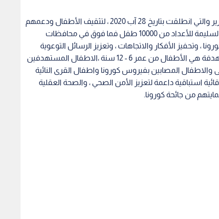
وتعد مبادرة (صحتي أمانة) احدى الحملات التوعوية لحرير والتي انطلقت بتاريخ 28 آب 2020 ، لتثقيف الأطفال ودعمهم
نفسيا وذهنيا ، اضافة الى التوعية الصحية والتعليمية السليمة للأعداد من 10000 طفل فما فوق في محافظات
نا ، وتحفيز الأفكار والاتجاهات ، وتعزيز الرسائل التوعوية
لأبرز الارشادات والسلوكيات الايجابية ، والفئة المستهدفة هي الأطفال من عمر 6 - 12 سنة ،الاطفال المستهدفين
الاطفال المصابين بفيروس كورونا واطفال القرى النائية
ية استباقية داعمة لتعزيز الأمن الصحي ، والصحة العقلية
ايتهم من جائحة كورونا.