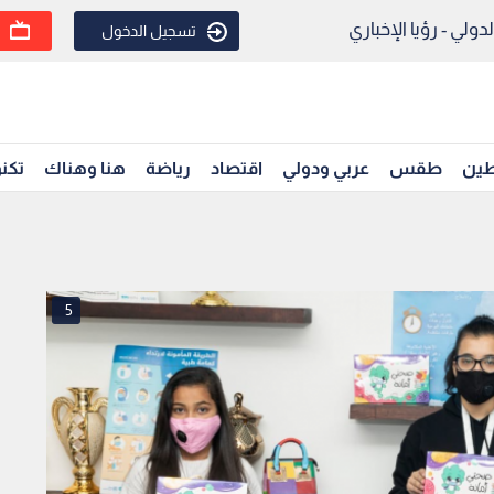
ولي - رؤيا الإخباري
تسجيل الدخول
ين
طقس
عربي ودولي
اقتصاد
رياضة
هنا وهناك
تكنو
5