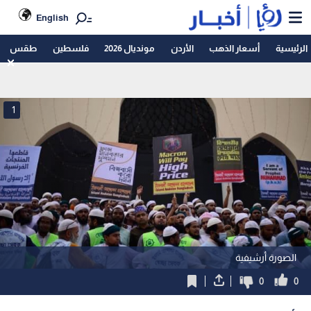
English
الرئيسية
أسعار الذهب
الأردن
مونديال 2026
فلسطين
طقس
1
الصورة أرشيفية
0
0