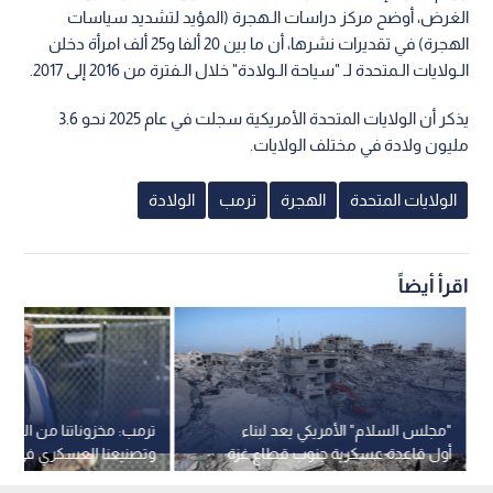
الغرض، أوضح مركز دراسات الـهجرة (المؤيد لتشديد سياسات
الهجرة) في تقديرات نشرها، أن ما بين 20 ألفا و25 ألف امرأة دخلن
الـولايات الـمتحدة لـ "سياحة الـولادة" خلال الـفترة من 2016 إلى 2017.
يذكر أن الولايات المتحدة الأمريكية سجلت في عام 2025 نحو 3.6
مليون ولادة في مختلف الولايات.
الولايات المتحدة
الهجرة
ترمب
الولادة
اقرأ أيضاً
"مجلس السلام" الأمريكي يعد لبناء
ترمب: مخزوناتنا من الذخائر
أول قاعدة عسكرية جنوب قطاع غزة
وتصنيعنا العسكري في أو