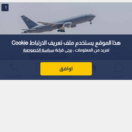
1
هذا الموقع يستخدم ملف تعريف الارتباط Cookie
لمزيد من المعلومات ، يرجى قراءة
سياسة الخصوصية
اوافق
طائرة حربية أمريكية
الرئيسية
عواجل
المباشر
أحدث الأخبار
الأكثر شيوعًا
Read in English
0
0
إعلام عبري: القوات الجوية الأمريكية تبدأ
سحب طائراتها من مطار بن غوريون
استمع للخبر:
1
x
0:00