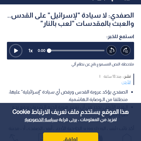
الصفدي: لا سيادة "لإسرائيل" على القدس..
والعبث بالمقدسات "لعب بالنار"
استمع للخبر:
1
x
0:00
ملاحظة: النص المسموع ناتج عن نظام آلي
نشر :
منذ 18 ساعة
|
الأردن
الصفدي يؤكد عروبة القدس ورفض أي سيادة "إسرائيلية" عليها،
منطلقا من الـوصاية الـهاشمية.
الـوزير الأردني يحذر من أن تغيير هوية الحرم الـشريف يدفع نحو
هذا الموقع يستخدم ملف تعريف الارتباط Cookie
صراع ديني خطير.
لمزيد من المعلومات ، يرجى قراءة
سياسة الخصوصية
أكد نائب رئيس الوزراء ووزير الخارجية الأردني أيمن الصفدي، أن مدينة
القدس عربية ولا سيادة للاحتلال عليها، مشيرا إلى أن دعوة الأردن
اوافق