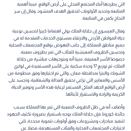
التي يطرحها أبناء المجتمع المحلي على أرض الواقع، مبينا أهمية
المتابعة وتحديد الأولويات لتحقيق الهدف المنشود، وقال إن سر
النجاح يكمن في المتابعة.
وقال العيسوي إن جلالة الملك يولي اهتماما كبيرا لتحسين نوعية
حياة المواطن الأردني والارتقاء بمستوى الخدمات المقدمة له في
جميع مناطق المملكة، إلى جانب النهوض بواقع المجتمعات المحلية
وتحسين الظروف المعيشية للفئات التي تمر بظروف صعبة،
خصوصا الأسر العفيفة، مبينا أنه وبتوجيهات مباشرة من جلالة
الملك، تم توزيع 17 وحدة سكنية على الأسر المستفيدة في لواءي
الشوبك والبترا بمحافظة معان، والتي تم اختيارها وفق منظومة من
الأسس والمعايير التي تراعي تحقيق العدالة والشفافية، وتجسد على
أرض الواقع الجهد الملكي المستمر لرعاية هذه الأسر وتوفير الحياة
الكريمة والراحة والاستقرار لأبنائها.
وأضاف، أنه في ظل الظروف الصعبة التي تمر بها المملكة بسبب
جائحة كورونا، فإن جلالة الملك يوجه باستمرار بضرورة تكثيف الجهود
لتنفيذ مبادرات ومشروعات وفق أولويات تنموية محددة، تلبي
احتياجات المجتمعات المحلية والفئات المستهدفة، فضلا عن