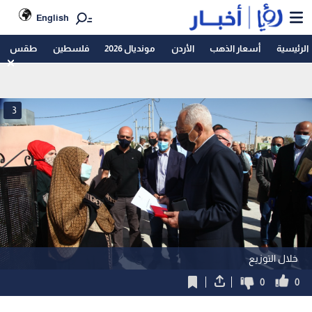
English
الرئيسية
أسعار الذهب
الأردن
مونديال 2026
فلسطين
طقس
3
خلال التوزيع
0
0