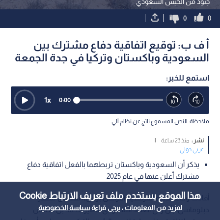
جنود من الجيش السعودي
0
0
أ ف ب: توقيع اتفاقية دفاع مشترك بين
السعودية وباكستان وتركيا في جدة الجمعة
استمع للخبر:
1
x
0:00
ملاحظة: النص المسموع ناتج عن نظام آلي
نشر :
منذ 23 ساعة
|
عربي دولي
يذكر أن السعودية وباكستان تربطهما بالفعل اتفاقية دفاع
مشترك أعلن عنها في عام 2025
هذا الموقع يستخدم ملف تعريف الارتباط Cookie
أفادت وكالة الأنباء الفرنسية (فرانس برس)، نقلا عن مصدر
لمزيد من المعلومات ، يرجى قراءة
سياسة الخصوصية
دبلوماسي، بأن ولي العهد السعودي الأمير محمد بن سلمان