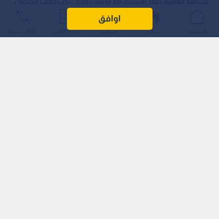
سيوقع اتفاقية دفاع مشترك مع الرئيس التركي رجب طيب أردوغان
ورئيس وزراء باكستان شهباز شريف، يوم الجمعة في مدينة جدة، في
اوافق
ظل تصاعد التوترات الحادة في المنطقة.
الرئيسية
عواجل
المباشر
أحدث الأخبار
الأكثر شيوعًا
وأوضح المصدر، الذي فضل عدم ذكر اسمه، أن المحادثات بشأن هذه
الاتفاقية "كانت قيد المناقشة لفترة طويلة، لكن الـطورات الأخيرة
في المنطقة سرعت من وتيرتها".