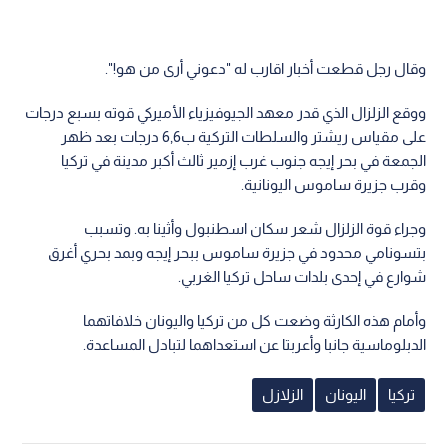
وقال رجل قطعت أخبار اقارب له "دعوني أرى من هو!".
ووقع الزلزال الذي قدر معهد الجيوفيزياء الأميركي قوته بسبع درجات
على مقياس ريشتر والسلطات التركية ب6,6 درجات بعد ظهر
الجمعة في بحر إيجه جنوب غرب إزمير ثالث أكبر مدينة في تركيا
وقرب جزيرة ساموس اليونانية.
وجراء قوة الزلزال شعر سكان اسطنبول وأثينا به. وتسبب
بتسونامي محدود في جزيرة ساموس ببحر إيجه وبمد بحري أغرق
شوارع في إحدى بلدات ساحل تركيا الغربي.
وأمام هذه الكارثة وضعت كل من تركيا واليونان خلافاتهما
الدبلوماسية جانبا وأعربتا عن استعداهما لتبادل المساعدة.
تركيا
اليونان
الزلازل