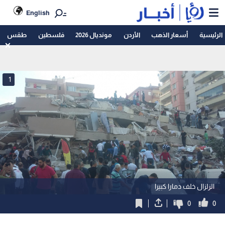
English
الرئيسية
أسعار الذهب
الأردن
مونديال 2026
فلسطين
طقس
1
الزلزال خلف دمارا كبيرا
0
0