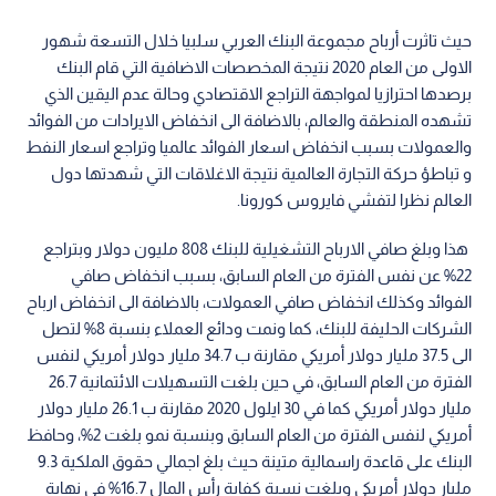
حيث تاثرت أرباح مجموعة البنك العربي سلبيا خلال التسعة شهور
الاولى من العام 2020 نتيجة المخصصات الاضافية التي قام البنك
برصدها احترازيا لمواجهة التراجع الاقتصادي وحالة عدم اليقين الذي
تشهده المنطقة والعالم، بالاضافة الى انخفاض الايرادات من الفوائد
والعمولات بسبب انخفاض اسعار الفوائد عالميا وتراجع اسعار النفط
و تباطؤ حركة التجارة العالمية نتيجة الاغلاقات التي شهدتها دول
العالم نظرا لتفشي فايروس كورونا.
هذا وبلغ صافي الارباح التشغيلية للبنك 808 مليون دولار وبتراجع
22% عن نفس الفترة من العام السابق، بسبب انخفاض صافي
الفوائد وكذلك انخفاض صافي العمولات، بالاضافة الى انخفاض ارباح
الشركات الحليفة للبنك، كما ونمت ودائع العملاء بنسبة 8% لتصل
الى 37.5 مليار دولار أمريكي مقارنة ب 34.7 مليار دولار أمريكي لنفس
الفترة من العام السابق، في حين بلغت التسهيلات الائتمانية 26.7
مليار دولار أمريكي كما في 30 ايلول 2020 مقارنة ب 26.1 مليار دولار
أمريكي لنفس الفترة من العام السابق وبنسبة نمو بلغت 2%، وحافظ
البنك على قاعدة راسمالية متينة حيث بلغ اجمالي حقوق الملكية 9.3
مليار دولار أمريكي وبلغت نسبة كفاية رأس المال 16.7% في نهاية