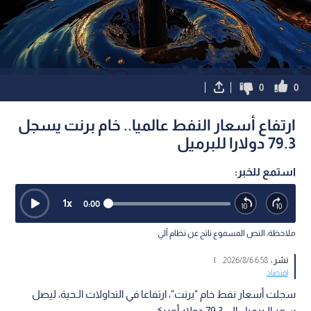
0
0
ارتفاع أسعار النفط عالميا.. خام برنت يسجل
79.3 دولارا للبرميل
استمع للخبر:
1
x
0:00
ملاحظة: النص المسموع ناتج عن نظام آلي
نشر :
6:58 2026/8/6
|
اقتصاد
سجلت أسعار نفط خام "برنت"، ارتفاعا في التداولات الـحية، ليصل
سعر الـبرميل إلى 79.3 دولار أمريكي.