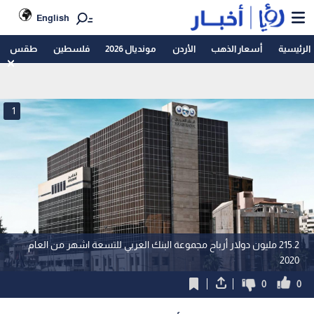
English
الرئيسية
أسعار الذهب
الأردن
مونديال 2026
فلسطين
طقس
1
215.2 مليون دولار أرباح مجموعة البنك العربي للتسعة اشهر من العام
2020
0
0