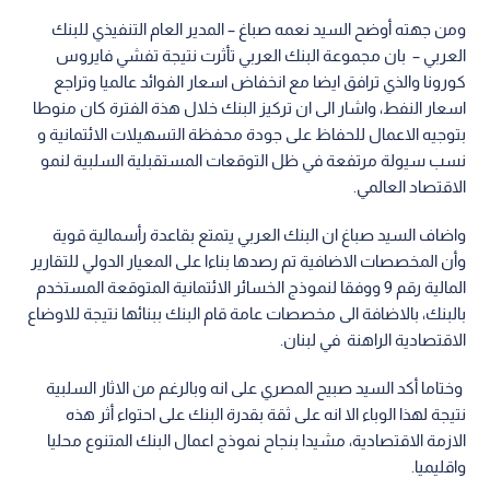
ومن جهته أوضح السيد نعمه صباغ – المدير العام التنفيذي للبنك
العربي – بان مجموعة البنك العربي تأثرت نتيجة تفشي فايروس
كورونا والذي ترافق ايضا مع انخفاض اسعار الفوائد عالميا وتراجع
اسعار النفط، واشار الى ان تركيز البنك خلال هذة الفترة كان منوطا
بتوجيه الاعمال للحفاظ على جودة محفظة التسهيلات الائتمانية و
نسب سيولة مرتفعة في ظل التوقعات المستقبلية السلبية لنمو
الاقتصاد العالمي.
واضاف السيد صباغ ان البنك العربي يتمتع بقاعدة رأسمالية قوية
وأن المخصصات الاضافية تم رصدها بناءا على المعيار الدولي للتقارير
المالية رقم 9 ووفقا لنموذج الخسائر الائتمانية المتوقعة المستخدم
بالبنك، بالاضافة الى مخصصات عامة قام البنك ببنائها نتيجة للاوضاع
الاقتصادية الراهنة في لبنان.
وختاما أكد السيد صبيح المصري على انه وبالرغم من الاثار السلبية
نتيجة لهذا الوباء الا انه على ثقة بقدرة البنك على احتواء أثر هذه
الازمة الاقتصادية، مشيدا بنجاح نموذج اعمال البنك المتنوع محليا
واقليميا.