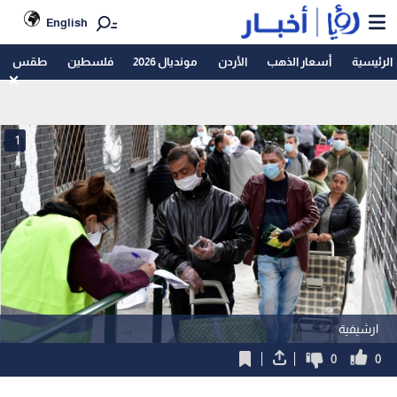
English
الرئيسية
أسعار الذهب
الأردن
مونديال 2026
فلسطين
طقس
1
ارشيفية
0
0