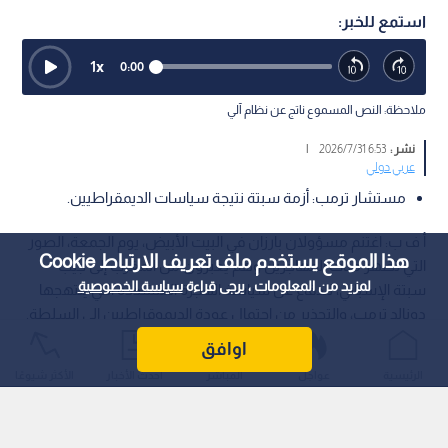
استمع للخبر:
1
x
0:00
ملاحظة: النص المسموع ناتج عن نظام آلي
نشر :
6:53 2026/7/31
|
عربي دولي
مستشار ترمب: أزمة سبتة نتيجة سياسات الديمقراطيين.
أ ف ب: اغتنم مسؤولان بارزان في البيت الأبيض، يوم الجمعة، الصور
هذا الموقع يستخدم ملف تعريف الارتباط Cookie
التي تظهر مئات المهاجرين وهم يعبرون من المغرب إلى جيب
لمزيد من المعلومات ، يرجى قراءة
سياسة الخصوصية
سبتة الإسباني، للدفاع عن سياسة الهجرة المتشددة التي ينتهجها
دونالد ترمب، والتحذير من احتمال عودة الديموقراطيين إلى السلطة.
اوافق
الرئيسية
عواجل
المباشر
أحدث الأخبار
الأكثر شيوعًا