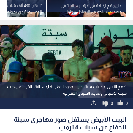
على وقع الإبادة في غزة.. إسبانيا تلغي
"البكار: 430 ألف شا
صفقات أسلحة مع الاحتلال تتجاوز
العمل والأردن يخطط ل
قيمتها 1.1 مليار يورو
العمل من خلال تقنيات مب
1
تجمع الناس عند باب سبتا، على الحدود المغربية الإسبانية بالقرب من جيب
سبتة الإسباني ومدينة الفنيدق المغربية
0
0
البيت الأبيض يستغل صور مهاجري سبتة
للدفاع عن سياسة ترمب