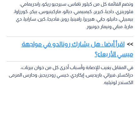
وتضم القائمة كل من كيلور نافاس، سيرجيو ريكو، راندريمامي،
فلورينزي، داجبا، كيرير، كيمبيمبي، ديالو، ماركينيوس، بيكر، كورزاوا،
بيمبيلي، دانيلو، جايي، هيريرا، رافينيا، رويز، فاديجا، كين، سارابيا، دي
ماريا، مبابي ونيمار جونيور.
اقرأ أيضا : هل يشارك رونالدو في مواجهة
ميسي الأربعاء؟
في المقابل يغيب للإصابة وأسباب أخرى كل من خوان بيرنات،
دراكسلر، فيراتي، باريديس، إيكاردي، خيسي رودريجيز، وحارس المرمى
الكسندر لوتيليه.