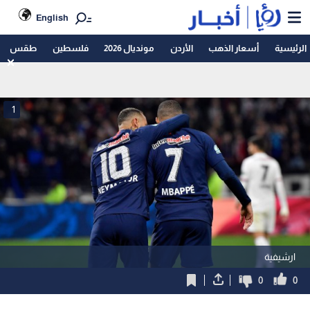
English
الرئيسية
أسعار الذهب
الأردن
مونديال 2026
فلسطين
طقس
1
ارشيفية
0
0