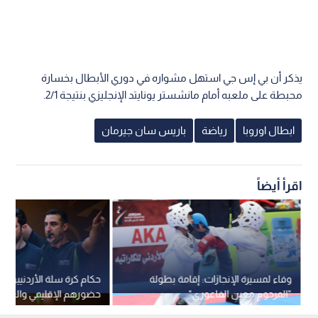
يذكر أن بي إس جي استهل مشواره في دوري الأبطال بخسارة
محبطة على ملعبه أمام مانشستر يونايتد الإنجليزي بنتيجة 2/1.
ابطال اوروبا
رياضة
باريس سان جيرمان
اقرأ أيضاً
وفاء لمسيرة الإنجازات: إقامة بطولة
حكام كرة سلة الأردنيين ي
"المرحوم معين الفاعوري"
حضورهم الإقليمي والعالم