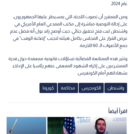
عام 2024.
ومن الممقرر أن تصوت اللجنة، التي يمسيطر عليها الجمهوريون،
على إحالة التوصية مباشرة إلى مكتب الممدعي العام الأمريكي في
واشنطن لبت فتح تحقيق جنائي، حيث أوضح راند بول أنه فضل عدم
عرض القرار على المجلس بكامل هيئته لتجنب "إضاعة الوقت" في
جمع الأصوات الـ 60 اللازمة.
وتثير هذه الممتابعة القضائية تساؤلات قانونية ممعقدة حول قدرة
الممشرعين على إكراه الشهود الممعفى عنهم رئاسيا على الإدلاء
بشهاداتهم أمام الكونغرس.
واشنطن
الكونجرس
محاكمة
كورونا
اقرأ أيضاً