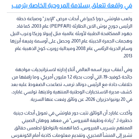
في واقعة تتعلق بسلامة المروحية الخاصة بترمب
ولعب فاوتشي دورا كبيرا في أبحاث مرض "الإيدز" وصياغة خطة
الرئيس جورج بوش الابن الطارئة (PEPFAR) عام 2003، كما قاد
جهود الممكافحة الطبية لأوبئة عالمية مثل إيبولا وزيكا وغرب النيل
وهجمات الجمرة الخبيثة عام 2001، وحصل على أوسمة رفيعة أبرزها
وسام الحرية الرئاسي عام 2008 وميدالية روبرت كوخ الذهبية عام
2013.
وفي أعقاب بروز اسمه العالمي أثناء إدارته لاستراتيجيات مواجهة
جائحة كوفيد-19، التي أودت بحياة 1.2 مليون أمريكي، وما رافقها من
خلافات حادة مع الرئيس دونالد ترمب، تصاعدت الضغوط عليه بعد
كشف مديرة الاستخبارات الوطنية المنتهية ولايتها، تولسي غابارد،
في 20 يونيو/حزيران 2026، عن وثائق رفعت عنها السرية.
وأكدت غابارد أن الوثائق تثبت دور فاوتشي في تمويل أبحاث جينية
خطيرة لـ "زيادة وظيفة الفيروس" في معهد ووهان الصيني
الممتهم بتسريب الفيروس، كما اتهمته بالتواطؤ لطمس حقائق
تشير إلى المنشأ المخبري، وتقديم معلومات كاذبة أمام الكونغرس