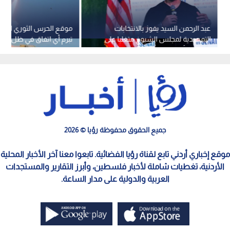
عبد الرحمن السيد يفوز بالانتخابات
موقع الحرس الثوري الإيران
التمهيدية لمجلس الشيوخ متغلبا على
تبرم أي اتفاق في ظل الت
مرشحة "أيباك"
الأمريكية
جميع الحقوق محفوظة رؤيا © 2026
موقع إخباري أردني تابع لقناة رؤيا الفضائية. تابعوا معنا آخر الأخبار المحلية
الأردنية، تغطيات شاملة لأخبار فلسطين، وأبرز التقارير والمستجدات
العربية والدولية على مدار الساعة.