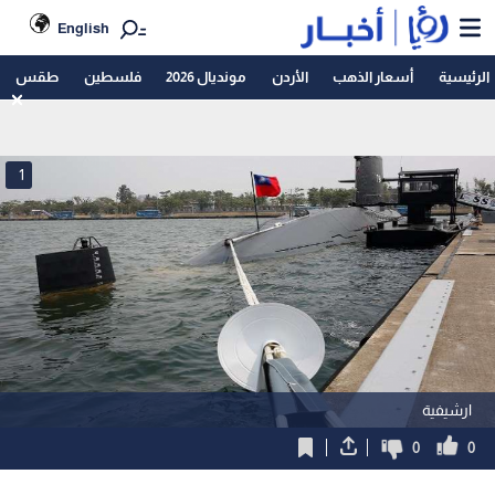
English
الرئيسية
أسعار الذهب
الأردن
مونديال 2026
فلسطين
طقس
1
ارشيفية
0
0