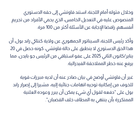
وخلال مثوله أمام اللجنة، استند فاوتشي إلى حقه الدستوري
المنصوص عليه في التعديل الخامس، الذي يحمي الأفراد من تجريم
أنفسهم، رافضا الإجابة عن الأسئلة أكثر من 100 مرة.
وأكد رئيس اللجنة، السيناتور الجمهوري عن ولاية كنتاكي راند بول، أن
هذا الحق الدستوري لا ينطبق على حالة فاوتشي، كونه حصل في 20
يناير/كانون الثاني 2025 على عفو استباقي من الرئيس جو بايدن، مما
يرفع عنه خطر المملاحقة الفيدرالية.
غير أن فاوتشي أوضح في بيان صادر عنه أن لديه مبررات قوية
للخوف من إمكانية توجيه اتهامات جنائية إليه، مشيرا إلى إصرار راند
بول على "دفعه لقول أي شيء يمكن أن يبرر وعوده العلنية
الممتكررة بأن ينتهي به المطاف خلف القضبان".