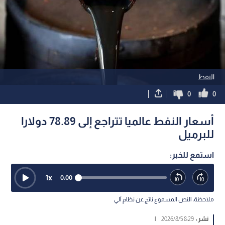
النفط
0
0
أسعار النفط عالميا تتراجع إلى 78.89 دولارا
للبرميل
استمع للخبر:
1
x
0:00
ملاحظة: النص المسموع ناتج عن نظام آلي
نشر :
8:29 2026/8/5
|