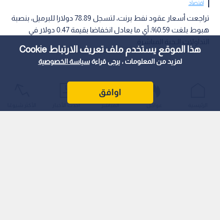
اقتصاد
تراجعت أسعار عقود نفط برنت، لتسجل 78.89 دولارا للبرميل، بنصبة
هبوط بلغت 0.59%، أي ما يعادل انخفاضا بقيمة 0.47 دولار في
التداولات الـحية المباشرة.
هذا الموقع يستخدم ملف تعريف الارتباط Cookie
لمزيد من المعلومات ، يرجى قراءة
سياسة الخصوصية
اوافق
الرئيسية
عواجل
المباشر
أحدث الأخبار
الأكثر شيوعًا
ويأتي هذا التراجع الـطفيف في ظل موجة من التقلبات الـتي تشهدها
أسواق الطاقة العالمية، مع استمرار تأثر الـتداولات بالـمتغيرات
الجيوسياسية في منطقة الشرق الأوسط، وتقييم الـمتداولين