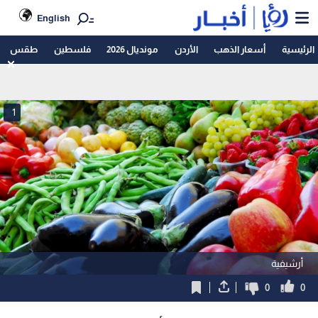
English
الرئيسية
أسعار الذهب
الأردن
مونديال 2026
فلسطين
طقس
1
أرشيفية
0
0