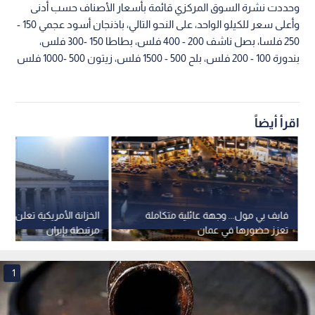
وحددت نشرة السوق المركزي قائمة بأسعار الأصناف حسب أدنى
وأعلى سعر للكيلو الواحد، على النحو التالي، باذنجان أسود عجمي 150 -
250 فلسا، بصل ناشف 200 - 400 فلس، بطاطا 150 -300 فلس،
بندورة 100 - 200 فلس، بلح 500 - 1500 فلس، زيتون 500 -1000 فلس
اقرأ أيضاً
فايف بي مول... وجهة عائلية متكاملة
الخزانة الأمريكية تعلن رف
تعزز حضورها في عمان
مرتبطة بإيران
1