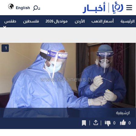
English
الرئيسية
أسعار الذهب
الأردن
مونديال 2026
فلسطين
طقس
1
ارشيفية
0
0