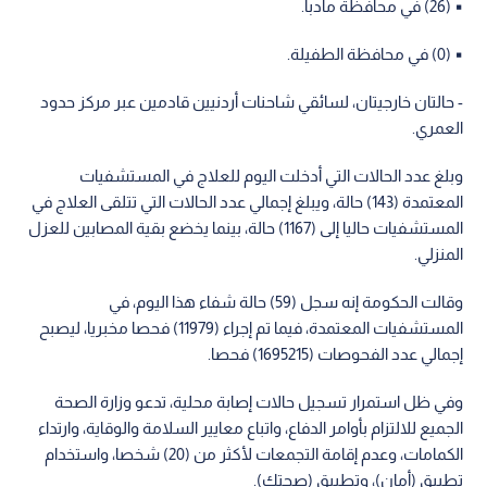
▪︎ (26) في محافظة مأدبا.
▪︎ (0) في محافظة الطفيلة.
- حالتان خارجيتان، لسائقي شاحنات أردنيين قادمين عبر مركز حدود
العمري.
وبلغ عدد الحالات التي أدخلت اليوم للعلاج في المستشفيات
المعتمدة (143) حالة، ويبلغ إجمالي عدد الحالات التي تتلقى العلاج في
المستشفيات حاليا إلى (1167) حالة، بينما يخضع بقية المصابين للعزل
المنزلي.
وقالت الحكومة إنه سجل (59) حالة شفاء هذا اليوم، في
المستشفيات المعتمدة، فيما تم إجراء (11979) فحصا مخبريا، ليصبح
إجمالي عدد الفحوصات (1695215) فحصا.
وفي ظل استمرار تسجيل حالات إصابة محلية، تدعو وزارة الصحة
الجميع للالتزام بأوامر الدفاع، واتباع معايير السلامة والوقاية، وارتداء
الكمامات، وعدم إقامة التجمعات لأكثر من (20) شخصا، واستخدام
تطبيق (أمان)، وتطبيق (صحتك).