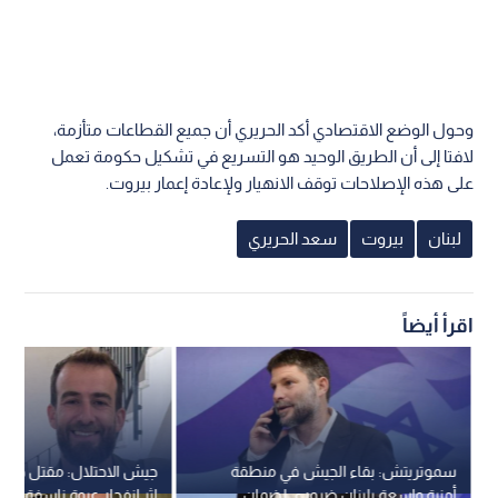
وحول الوضع الاقتصادي أكد الحريري أن جميع القطاعات متأزمة،
لافتا إلى أن الطريق الوحيد هو التسريع في تشكيل حكومة تعمل
على هذه الإصلاحات توقف الانهيار ولإعادة إعمار بيروت.
لبنان
بيروت
سعد الحريري
اقرأ أيضاً
سموتريتش: بقاء الجيش في منطقة
أمنية واسعة بلبنان ضروري لضمان
إثر انفجار عبوة ناسفة دا