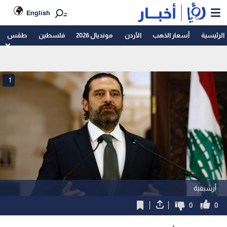
English
الرئيسية
أسعار الذهب
الأردن
مونديال 2026
فلسطين
طقس
1
أرشيفية
0
0