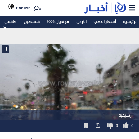
English
الرئيسية
أسعار الذهب
الأردن
مونديال 2026
فلسطين
طقس
1
ارشيفية
0
0