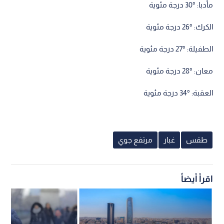
مأدبا: °30 درجة مئوية
الكرك: °26 درجة مئوية
الطفيلة: °27 درجة مئوية
معان: °28 درجة مئوية
العقبة: °34 درجة مئوية
طقس
غبار
مرتفع جوي
اقرأ أيضاً