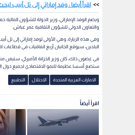
اقرأ أيضا : وفد إماراتي إلى تل آبيب لب
ويضم الوفد الإماراتي، وزير الدولة للشؤون المالية حم
والتعاون الدولي للشؤون الثقافية عمر غباش.
وفي هذه الزيارة، وهي الأولى لوفد إماراتي إلى تل أ
البلدين، سيوقع الجانبان أربع اتفاقيات في قطاعات ا
في غضون ذلك، كان وزير الخزانة الأميركي، ستيفن منو
ستضع أسسا عظيمة للنمو الاقتصادي لجميع دول المن
الامارات العربية المتحدة
الاحتلال
التطبيع
اقرأ أيضاً