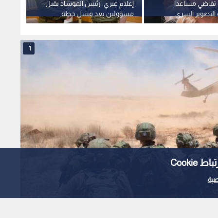
و تقاضي مساعدا
إعلام عبري: رئيس الموساد يقيل
"محادث
 التصوير السري
مسؤولين بعد فشل خطة
الأمري
الإطاحة بالنظام الإيراني
للتواف
1
Cooki
ية