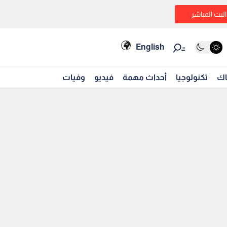
البث المباشر
English
اك
تكنولوجيا
أحداث مهمة
فيديو
وفيات