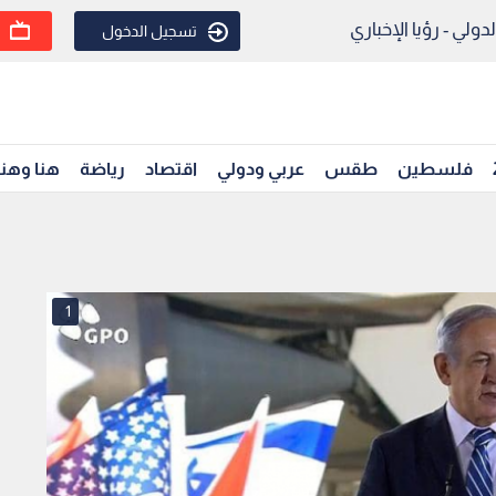
ولي - رؤيا الإخباري
تسجيل الدخول
فلسطين
طقس
عربي ودولي
اقتصاد
رياضة
هنا وهن
1