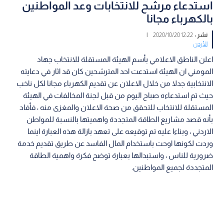
استدعاء مرشح للانتخابات وعد المواطنين
بالكهرباء مجانا
نشر :
12:22 2020/10/20
|
الأردن
اعلن الناطق الاعلامي بأسم الهيئة المستقلة للانتخاب جهاد
المومني ان الهيئة استدعت احد المترشحين كان قد اثار في دعايته
الانتخابية جدلا من خلال الاعلان عن تقديم الكهرباء مجانا لكل ناخب
حيث تم استدعاءه صباح اليوم من قبل لجنة المخالفات في الهيئة
المستقلة للانتخاب للتحقق من صحة الاعلان والمغزى منه ، فأفاد
بأنه قصد مشاريع الطاقة المتجددة واهميتها بالنسبة للمواطن
الاردني ، وبناءا عليه تم توقيعه على تعهد بازالة هذه العبارة اينما
وردت لكونها اوحت باستخدام المال الفاسد عن طريق تقديم خدمة
ضرورية للناس ، واستبدالها بعبارة توضح فكرة واهمية الطاقة
المتجددة لجميع المواطنين.