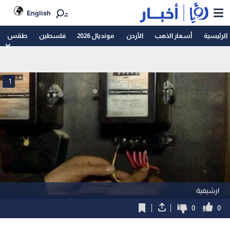
English
الرئيسية
أسعار الذهب
الأردن
مونديال 2026
فلسطين
طقس
1
ارشيفية
0
0