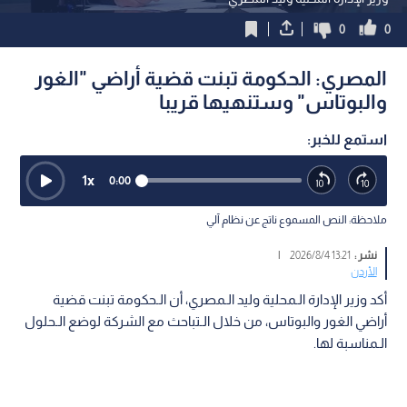
0
0
المصري: الحكومة تبنت قضية أراضي "الغور
والبوتاس" وستنهيها قريبا
استمع للخبر:
1
x
0:00
ملاحظة: النص المسموع ناتج عن نظام آلي
نشر :
13:21 2026/8/4
|
الأردن
أكد وزير الإدارة الـمحلية وليد الـمصري، أن الـحكومة تبنت قضية
أراضي الغور والبوتاس، من خلال الـتباحث مع الشركة لوضع الـحلول
الـمناسبة لها.