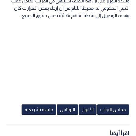
وشدد الـوزير على أن هذا الـملف سينتهي في القريب العاجل عقب
الـتبني الـحكومي له، مميطا اللثام عن أن إرجاء بعض الـقرارات كان
بهدف الوصول إلى نقطة تفاهم نهائية تحمي حقوق الـجميع.
مجلس النواب
الأغوار
البوتاس
جلسة تشريعية
اقرأ أيضاً