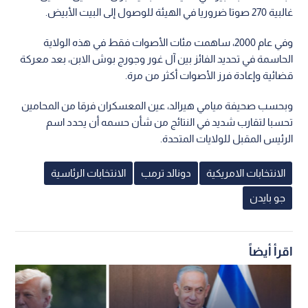
غالبية 270 صوتا ضروريا في الهيئة للوصول إلى البيت الأبيض.
وفي عام 2000، ساهمت مئات الأصوات فقط في هذه الولاية
الحاسمة في تحديد الفائز بين آل غور وجورج بوش الابن، بعد معركة
قضائية وإعادة فرز الأصوات أكثر من مرة.
وبحسب صحيفة ميامي هيرالد، عين المعسكران فرقا من المحامين
تحسبا لتقارب شديد في النتائج من شأن حسمه أن يحدد اسم
الرئيس المقبل للولايات المتحدة.
الانتخابات الامريكية
دونالد ترمب
الانتخابات الرئاسية
جو بايدن
اقرأ أيضاً