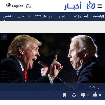
English
الرئيسية
أسعار الذهب
الأردن
مونديال 2026
فلسطين
طقس
1
ارشيفية
0
0