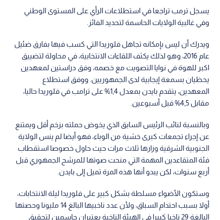
يسجل ترمب تراجعا في استطلاعات الرأي على المستوى الوطني
وفي غالبية الولايات الحاسمة لتحديد الفائز.
ويدرك أن ليس بإمكانه تجاهل فلوريدا التي كسب فيها بفارق ضئيل
عام 2016، وهو لذلك يكثف اللقاءات الانتخابية، في محاولة لتضييق
اكبر للهوة في نوايا التصويت مع خصمه، وفق دراستين لمعهدين
يحظيان بسمعة إيجابية لدى الجمهوريين. ووفق استطلاع
المعهدين، يتقدم بايدن بمعدل 1,4% على ترامب في فلوريدا حاليا،
مقابل 4,5% قبل أسبوعين.
وبالنسبة لنائب الرئيس السابق الذي يخوض حملته بزخم أقل ويمتنع
عن إجراء تجمعات كبرى خشية من الوباء، فهو أيضا لم ينس الولاية
الجنوبية الشرقية وزارها ثلاث مرات حيث حاول خصوصا استقطاب
فئة المتقاعدين المهمة التي منحت صوتها للمرشح الجمهوري قبل
أربع سنوات، لكن يبدو أنها هذه المرة تميل إلى بايدن.
وستكون الأضواء مسلطة بشكل كبير على فلوريدا ليلة الانتخابات،
أولا بسبب احتدام السباق، ولأن عدد ناخبيها البالغ 14 مليونا وحصتها
البالغة 29 ناخبا كبيرا في الهيئة الناخبة يعتبران حاسمين لتحقيق