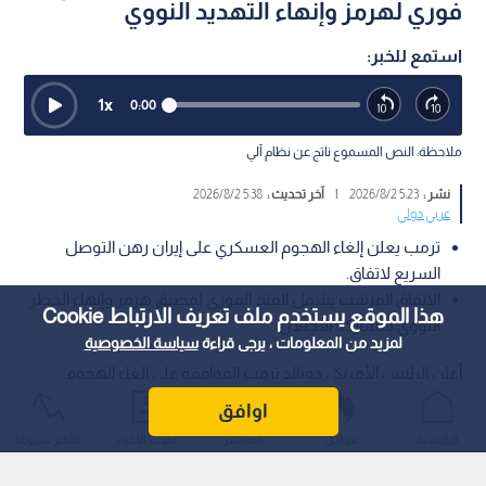
فوري لهرمز وإنهاء التهديد النووي
استمع للخبر:
1
x
0:00
ملاحظة: النص المسموع ناتج عن نظام آلي
نشر :
5:23 2026/8/2
|
آخر تحديث :
5:38 2026/8/2
عربي دولي
ترمب يعلن إلغاء الهجوم العسكري على إيران رهن التوصل
السريع لاتفاق.
الاتفاق المرتقب يشمل الفتح الفوري لمضيق هرمز وإنهاء الخطر
هذا الموقع يستخدم ملف تعريف الارتباط Cookie
النووي بمشاركة الاحتلال.
لمزيد من المعلومات ، يرجى قراءة
سياسة الخصوصية
أعلن الرئيس الأمريكي دونالد ترمب الموافقة على إلغاء الهجوم
العسكري الـمخطط له ضد إيران، مؤكدا أن القرار مرهون بالقدرة
اوافق
على إبرام اتفاق سريع، وذلك بعد أن طلبت طهران ودول في الشرق
الرئيسية
عواجل
المباشر
أحدث الأخبار
الأكثر شيوعًا
الأوسط تأجيل الضربة عقب التوصل إلى ملامح صفقة شاملة.