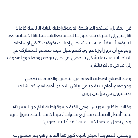
في المقابل، تستعد المرشحة الديموقراطية لنيابة الرئاسة كامالا
هاريس إلى التحرك نحو فلوريدا لتجديد فعاليات حملتها الانتخابية بعد
تعليقها أربعة أيام بسبب تسجيل إصابات بكوفيد-19 في اوساطها.
ويتوقع أن تزور أورلاندو وجاكسونفيل حيث ستدعو للمشاركة في
الانتخابات مسبقا بشكل شخصي، في حين يتوجه زوجها دوغ أمهوف
إلى ميامي وبالم بيتش.
ومنذ الصباح، اصطف العديد من الناخبين والكمامات تغطي
وجوههم، أمام بلدية ميامي بيتش للإدلاء بأصواتهم، كما شاهد
صحافيون في فرانس برس.
وقالت جاكلين موريس وهي ناخبة ديموقراطية تبلغ من العمر 40
عاما "أنتظر الانتخاب منذ أربع سنوات"، فيما كانت تلتقط صورا ذاتية
وهي تحمل ملصقا كتب عليه "لقد أدليت بصوتي".
ويحظى التصويت المبكر بانتباه كبير هذا العام، وهو بلغ مستويات