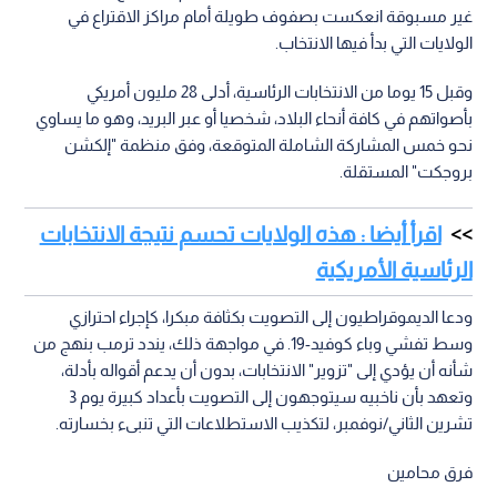
غير مسبوقة انعكست بصفوف طويلة أمام مراكز الاقتراع في
الولايات التي بدأ فيها الانتخاب.
وقبل 15 يوما من الانتخابات الرئاسية، أدلى 28 مليون أمريكي
بأصواتهم في كافة أنحاء البلاد، شخصيا أو عبر البريد، وهو ما يساوي
نحو خمس المشاركة الشاملة المتوقعة، وفق منظمة "إلكشن
بروجكت" المستقلة.
اقرأ أيضا : هذه الولايات تحسم نتيجة الانتخابات
الرئاسية الأمريكية
ودعا الديموقراطيون إلى التصويت بكثافة مبكرا، كإجراء احترازي
وسط تفشي وباء كوفيد-19. في مواجهة ذلك، يندد ترمب بنهج من
شأنه أن يؤدي إلى "تزوير" الانتخابات، بدون أن يدعم أقواله بأدلة،
وتعهد بأن ناخبيه سيتوجهون إلى التصويت بأعداد كبيرة يوم 3
تشرين الثاني/نوفمبر، لتكذيب الاستطلاعات التي تنبىء بخسارته.
فرق محامين