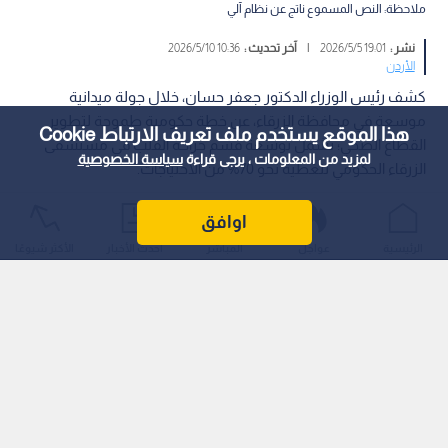
ملاحظة: النص المسموع ناتج عن نظام آلي
نشر :
19:01 2026/5/5
|
آخر تحديث :
10:36 2026/5/10
الأردن
كشف رئيس الوزراء الدكتور جعفر حسان، خلال جولة ميدانية
موسعة في محافظة الزرقاء، عن خطة حكومية طموحة لتطوير
هذا الموقع يستخدم ملف تعريف الارتباط Cookie
القطاع الصحي؛ تشمل توسعة قسم جراحة القلب في مستشفى
لمزيد من المعلومات ، يرجى قراءة
سياسة الخصوصية
الزرقاء الحكومي لتغطية نحو 70% من الاحتياجات.
اوافق
الرئيسية
عواجل
المباشر
أحدث الأخبار
الأكثر شيوعًا