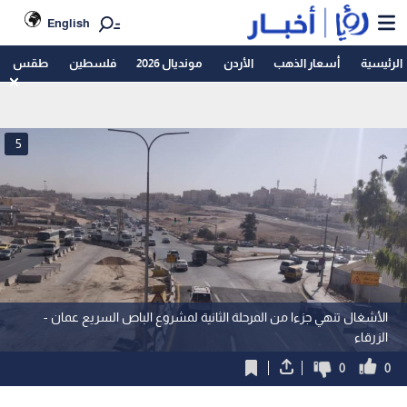
English
الرئيسية
أسعار الذهب
الأردن
مونديال 2026
فلسطين
طقس
5
الأشغال تنهي جزءا من المرحلة الثانية لمشروع الباص السريع عمان -
الزرقاء
0
0