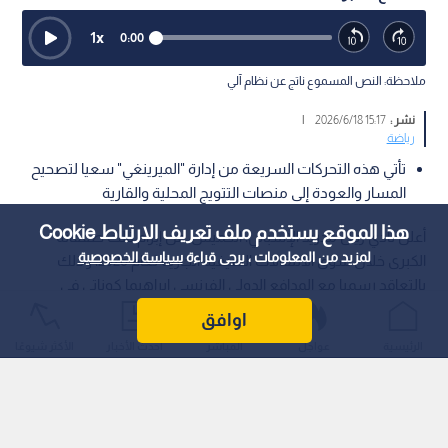
1
x
0:00
ملاحظة: النص المسموع ناتج عن نظام آلي
نشر :
15:17 2026/6/18
|
رياضة
تأتي هذه التحركات السريعة من إدارة "الميرينغي" سعيا لتصحيح
المسار والعودة إلى منصات التتويج المحلية والقارية
هذا الموقع يستخدم ملف تعريف الارتباط Cookie
أعلن نادي ريال مدريد الإسباني، الخميس، عن إبرام ثالث صفقاته
لمزيد من المعلومات ، يرجى قراءة
سياسة الخصوصية
الكبرى خلال سوق الانتقالات الصيفية الجارية لعام 2026، وذلك
بالتعاقد رسميا مع المدافع الدولي الفرنسي إبراهيما كوناتي في
صفقة انتقال حر (مجانية)، عقب انتهاء عقده مع نادي ليفربول
اوافق
الإنجليزي.
الرئيسية
عواجل
المباشر
أحدث الأخبار
الأكثر شيوعًا