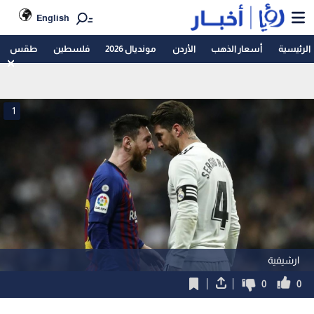
English
الرئيسية
أسعار الذهب
الأردن
مونديال 2026
فلسطين
طقس
1
ارشيفية
0
0