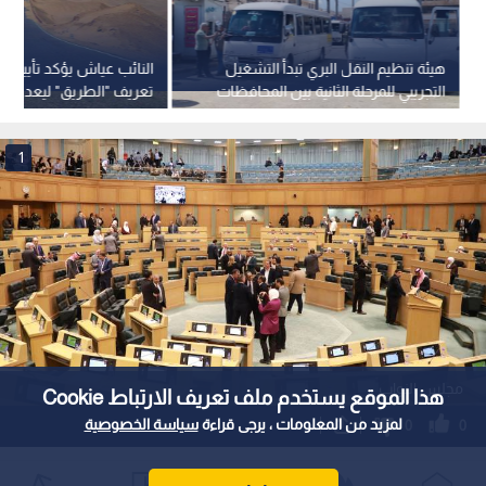
هيئة تنظيم النقل البري تبدأ التشغيل
النائب عياش يؤكد تأييده 
التجريبي للمرحلة الثانية بين المحافظات
تعريف "الطريق" ليعد شا
الحديد
1
مجلس النواب
هذا الموقع يستخدم ملف تعريف الارتباط Cookie
لمزيد من المعلومات ، يرجى قراءة
سياسة الخصوصية
0
0
مجلس النواب يناقش مشروع قانون هيئة