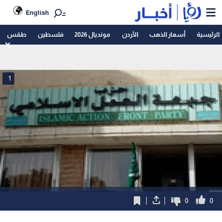
English
الرئيسية
أسعار الذهب
الأردن
مونديال 2026
فلسطين
طقس
1
0
0