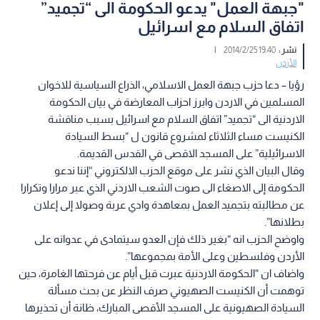
"جبهة العمل" يدعو الحكومة الى “تجميد”
اتفاق السلام مع اسرائيل
نشر :
19:40 2014/2/25
|
الأردن
رؤيا – دعا حزب جبهة العمل الاسلامي، الذراع السياسية للاخوان
المسلمين في الاردن وابرز احزاب المعارضة في بيان الحكومة
الاردنية الى “تجميد” اتفاق السلام مع اسرائيل بسبب مناقشة
الكنيست مساء الثلاثاء لمشروع قانون ل “بسط السيادة
الاسرائيلية” على المسجد الاقصى في القدس القديمة.
وقال البيان الذي نشر على موقع الحزب الالكتروني “إننا ندعو
الحكومة إلى الاصغاء الى صوت الشعب الاردني الذي عبر مرارا وتكرارا
عن مطالبته بتجميد العمل بمعاهدة وادي عربة وصولا إلى إعلان
بطلانها”.
واوضح الحزب انه “بغير ذلك فإن العدو سيتمادى في عدوانه على
الأردن وفلسطين وعلى الأمة بمجموعها”.
واضاف ان “الحكومة الاردنية عبرت قبل أيام عن فرحتها الغامرة، حين
توهمت أن الكنيست الصهيوني صرف النظر عن بحث مسألة
السيادة الصهيونية على المسجد الأقصى المبارك، ظانة أن تحذيرها