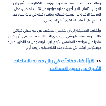
وقالت صحيفة صحيفة "موندو ديبورتيفو" الكتالونية، الاثنين، إن
الدولي الألماني الذي أجرى عملية جراحية في 18 آب الماضي، دخل
المرحلة الأخيرة من عملية شفائه، وباتت ركبته في حالة جيدة جدا،
ليصبح على أعتاب الظهور أمام الميرينجي.
وأشارت الصحيفة إلى أن شتيجن، سيغيب عن مواجهتي خيتافي
بالليجا وفيرينتسفاروشي في دوري الأبطال، حيث يسعى لأن يكون
قادرا على مواجهة المنافس الأبدي لبرشلونة، ومن ثم اللحاق بمباراة
يوفنتوس أيضا، التي ستقام بعد الكلاسيكو بأربعة أيام.
اقرأ أيضا : مفاجآت في ريال مدريد بالساعات
الأخيرة من سوق الانتقالات