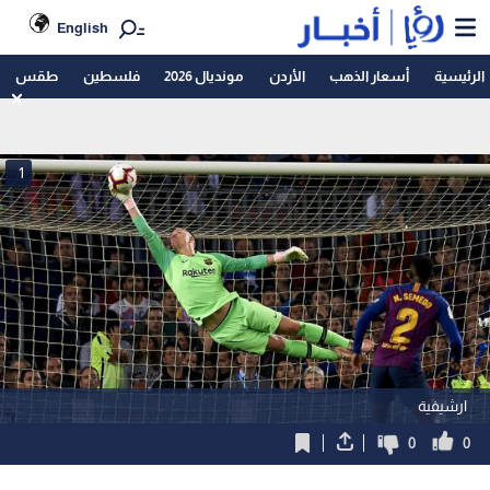
English
الرئيسية
أسعار الذهب
الأردن
مونديال 2026
فلسطين
طقس
1
ارشيفية
0
0