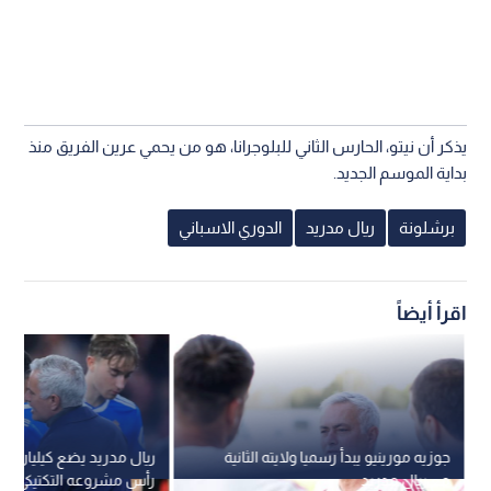
يذكر أن نيتو، الحارس الثاني للبلوجرانا، هو من يحمي عرين الفريق منذ
بداية الموسم الجديد.
برشلونة
ريال مدريد
الدوري الاسباني
اقرأ أيضاً
جوزيه مورينيو يبدأ رسميا ولايته الثانية
ريال مدريد يضع كيليان مب
مع ريال مدريد
رأس مشروعه التكتيكي