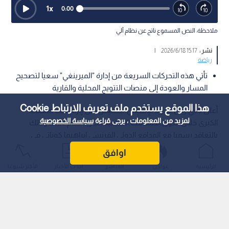
1
x
0:00
ملاحظة: النص المسموع ناتج عن نظام آلي
نشر :
15:17 2026/6/18
|
رياضة
تأتي هذه التحركات السريعة من إدارة "الميرينغي" سعيا لتصحيح
المسار والعودة إلى منصات التتويج المحلية والقارية
هذا الموقع يستخدم ملف تعريف الارتباط Cookie
أعلن نادي ريال مدريد الإسباني، الخميس، عن إبرام ثالث صفقاته
لمزيد من المعلومات ، يرجى قراءة
سياسة الخصوصية
الكبرى خلال سوق الانتقالات الصيفية الجارية لعام 2026، وذلك
بالتعاقد رسميا مع المدافع الدولي الفرنسي إبراهيما كوناتي في
صفقة انتقال حر (مجانية)، عقب انتهاء عقده مع نادي ليفربول
اوافق
الإنجليزي.
الرئيسية
عواجل
المباشر
أحدث الأخبار
الأكثر شيوعًا