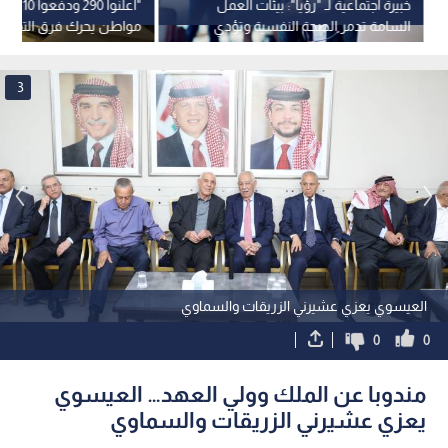
خبيرة اجتماعية لـ "رؤيا": بيئات العمل
"أعلنوا 290
السامة تدمر الصحة النفسية وتؤدي
مواطن يحرك فرق التفتي
للإحتراق الوظيفي
بالكرك
3
العيسوي يعزي عشيرني الزريقات والسماوي
0
0
مندوبا عن الملك وولي العهد… العيسوي
يعزي عشيرني الزريقات والسماوي