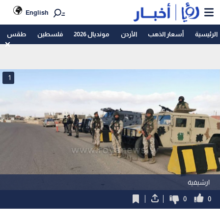
English
الرئيسية
أسعار الذهب
الأردن
مونديال 2026
فلسطين
طقس
1
ارشيفية
0
0