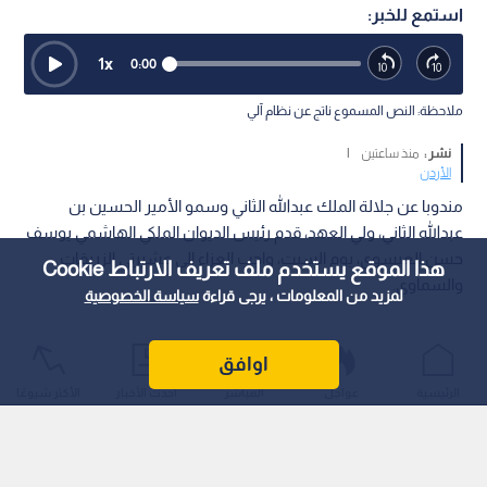
استمع للخبر:
1
x
0:00
ملاحظة: النص المسموع ناتج عن نظام آلي
نشر :
منذ ساعتين
|
الأردن
مندوبا عن جلالة الملك عبدالله الثاني وسمو الأمير الحسين بن
عبدالله الثاني، ولي العهد، قدم رئيس الديوان الملكي الهاشمي يوسف
حسن العيسوي، يوم السبت، واجب العزاء إلى عشيرتي الزريقات
هذا الموقع يستخدم ملف تعريف الارتباط Cookie
والسماوي.
لمزيد من المعلومات ، يرجى قراءة
سياسة الخصوصية
اوافق
الرئيسية
عواجل
المباشر
أحدث الأخبار
الأكثر شيوعًا