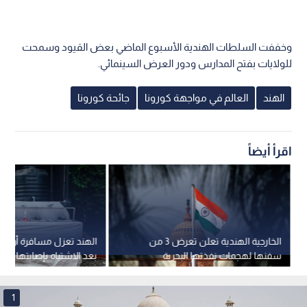
وخففت السلطات الهندية الأسبوع الماضي بعض القيود وسمحت
للولايات بفتح المدارس ودور العرض السينمائي.
الهند
العالم في مواجهة كورونا
جائحة كورونا
اقرأ أيضاً
الخارجية الهندية تعلن تعرض 3 من
الهند تعزل مسافرة أوغندية
سفنها لهجمات نفذتها البحرية
بعد الاشتباه بإصابتها بالإي
الأمريكية
1