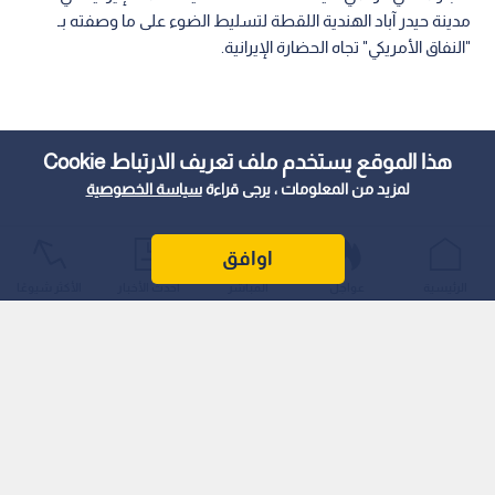
مدينة حيدر آباد الهندية اللقطة لتسليط الضوء على ما وصفته بـ
"النفاق الأمريكي" تجاه الحضارة الإيرانية.
هذا الموقع يستخدم ملف تعريف الارتباط Cookie
لمزيد من المعلومات ، يرجى قراءة
سياسة الخصوصية
اوافق
الرئيسية
عواجل
المباشر
أحدث الأخبار
الأكثر شيوعًا
ونشر الحساب الرسمي للقنصلية الإيرانية على منصة "X" (تويتر
سابقا) تدوينة حظيت بتفاعل واسع النطاق، تضمنت صورة لوزير
الخارجية الأمريكي برفقة زوجته جانيت روبيو وهما يقفان أمام الضريح
الرخامي الأبيض الذي يعود تاريخه إلى القرن السابع عشر.