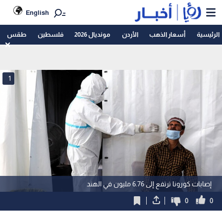
English
الرئيسية
أسعار الذهب
الأردن
مونديال 2026
فلسطين
طقس
1
إصابات كورونا ترتفع إلى 6.76 مليون في الهند
0
0