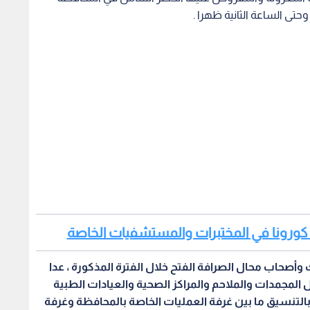
وحتى الساعة الثانية ظهرا .
 كورونا في المختبرات والمستشفيات الخاصة
وأصحاب محال الصرافة الفتح خلال الفترة المذكورة ، عدا
 المجمدات والملاحم والمراكز الصحية والعيادات الطبية
التنسيق ما بين غرفة العمليات الخاصة بالمحافظة وغرفة
التزود بالمواد التموينية المتنوعة ، سواء مشيا على
لك داخل المنطقة المشمولة بالحظر فقط ، مؤكدا أن الكوادر
دية الزرقاء ومديرية صناعة وتجارة وتموين الزرقاء
ها الرقابي خلال فترة التسوق للحفاظ على صحة وسلامة