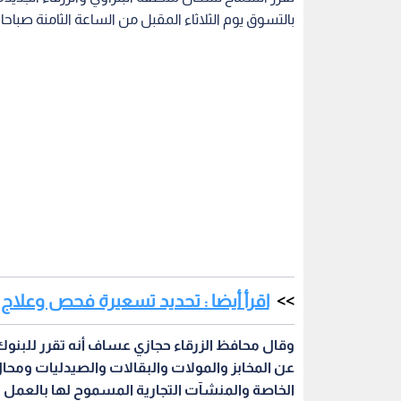
بالتسوق يوم الثلاثاء المقبل من الساعة الثامنة صباحا 
اقرأ أيضا : تحديد تسعيرة فحص وعلاج
وقال محافظ الزرقاء حجازي عساف أنه تقرر للبنوك 
عن المخابز والمولات والبقالات والصيدليات ومحال
الخاصة والمنشآت التجارية المسموح لها بالعمل ب
تجارة الزرقاء.
وأوضح بأنه تقرر السماح لسكان المنطقة بالتسوق و
الأقدام أو باستخدام المركبات الخاصة والعامة وذ
الرقابية والتفتيشية من مديرية الشؤون الصحية وبل
والمؤسسة العامة للغذاء والدواء ، ستمارس عمل
الجميع .