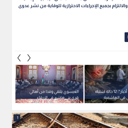
مراسل "رؤيا أخبار": 12 حالة اشتباه
العيسوي يلتقي وفدا من أهالي
 في الهاشمية
قرى بني هاشم في الزرقاء
جديدة 
زي للمطعم
لمشروع
1