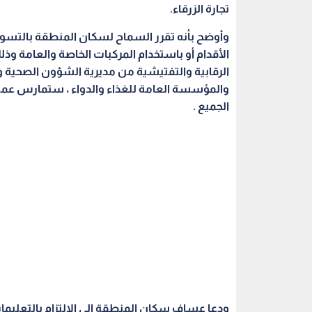
ودعا عساف سكان المنطقة الى الالتزام بالتعليما
التسوق ، فضلا عن استخدام الكمامات والقفازات وال
فيروس كورونا ، حفاظا على صحتهم وسلامتهم .
الزرقاء
الأردن في مواجهة كورونا
إصابات كورونا
اقرأ أيضاً