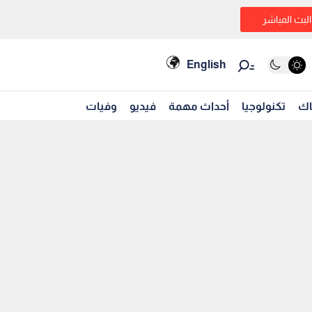
البث المباشر
English
اك
تكنولوجيا
أحداث مهمة
فيديو
وفيات