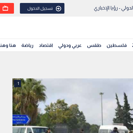
ولي - رؤيا الإخباري
تسجيل الدخول
فلسطين
طقس
عربي ودولي
اقتصاد
رياضة
هنا وهن
1