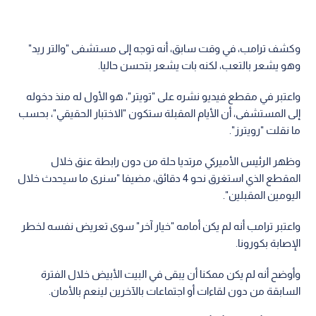
وكشف ترامب، في وقت سابق، أنه توجه إلى مستشفى "والتر ريد"
وهو يشعر بالتعب، لكنه بات يشعر بتحسن حاليا.
واعتبر في مقطع فيديو نشره على "تويتر"، هو الأول له منذ دخوله
إلى المستشفى، أن الأيام المقبلة ستكون "الاختبار الحقيقي"، بحسب
ما نقلت "رويترز".
وظهر الرئيس الأميركي مرتديا حلة من دون رابطة عنق خلال
المقطع الذي استغرق نحو 4 دقائق، مضيفا "سنرى ما سيحدث خلال
اليومين المقبلين".
واعتبر ترامب أنه لم يكن أمامه "خيار آخر" سوى تعريض نفسه لخطر
الإصابة بكورونا.
وأوضح أنه لم يكن ممكنا أن يبقى في البيت الأبيض خلال الفترة
السابقة من دون لقاءات أو اجتماعات بالآخرين لينعم بالأمان.