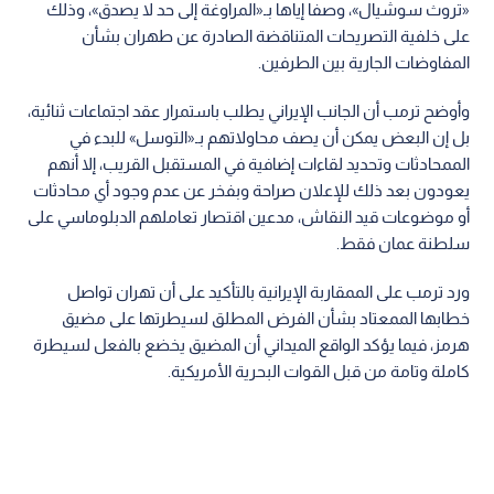
«تروث سوشيال»، وصفا إياها بـ«المراوغة إلى حد لا يصدق»، وذلك
على خلفية التصريحات المتناقضة الصادرة عن طهران بشأن
المفاوضات الجارية بين الطرفين.
وأوضح ترمب أن الجانب الإيراني يطلب باستمرار عقد اجتماعات ثنائية،
بل إن البعض يمكن أن يصف محاولاتهم بـ«التوسل» للبدء في
الممحادثات وتحديد لقاءات إضافية في المستقبل القريب، إلا أنهم
يعودون بعد ذلك للإعلان صراحة وبفخر عن عدم وجود أي محادثات
أو موضوعات قيد النقاش، مدعين اقتصار تعاملهم الدبلوماسي على
سلطنة عمان فقط.
ورد ترمب على الممقاربة الإيرانية بالتأكيد على أن تهران تواصل
خطابها الممعتاد بشأن الفرض المطلق لسيطرتها على مضيق
هرمز، فيما يؤكد الواقع الميداني أن المضيق يخضع بالفعل لسيطرة
كاملة وتامة من قبل القوات البحرية الأمريكية.