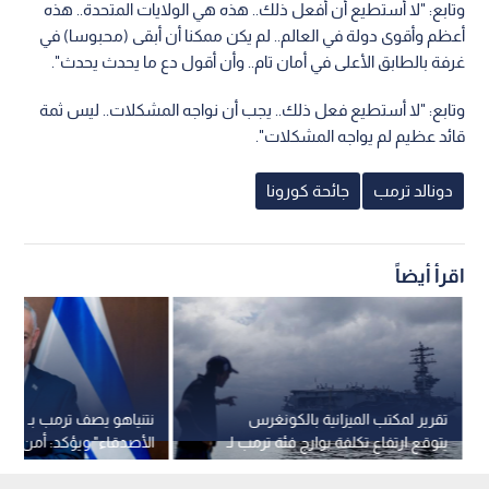
وتابع: "لا أستطيع أن أفعل ذلك.. هذه هي الولايات المتحدة.. هذه
أعظم وأقوى دولة في العالم.. لم يكن ممكنا أن أبقى (محبوسا) في
غرفة بالطابق الأعلى في أمان تام.. وأن أقول دع ما يحدث يحدث".
وتابع: "لا أستطيع فعل ذلك.. يجب أن نواجه المشكلات.. ليس ثمة
قائد عظيم لم يواجه المشكلات".
دونالد ترمب
جائحة كورونا
اقرأ أيضاً
تقرير لمكتب الميزانية بالكونغرس
نتنياهو يصف ترمب بـ "أع
يتوقع ارتفاع تكلفة بوارج فئة ترمب لـ
الأصدقاء" ويؤكد: أمن "إ
275 مليار دولار
محل تفاوض