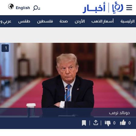
English
الرئيسية
أسعار الذهب
الأردن
صحة
فلسطين
طقس
عربي و
1
دونالد ترمب
0
0