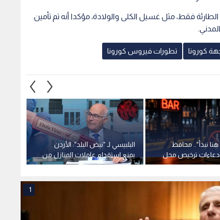
هنا نبدأ".. محافظ
البلبيسي لـ "نبض البلد": الأردن
مصدر 
 ادعاءات ترخيص محل
يمنع استقدام عاملات المنازل من
منزل ف
لقرب من مسجد -
أوغندا مؤقتا.. وحجر الأردنيين
بمحافظ
القادمين من بؤر "إيبولا" 21 يوما
1