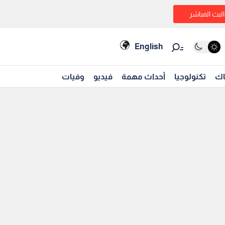
البث المباشر
English
اك
تكنولوجيا
أحداث مهمة
فيديو
وفيات