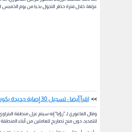
عزلها، خلال فترة حظر التجول بدءا من يوم الخميس ا
اقرأ أيضا : تسجيل 30 إصابة جديدة بكورونا في مأدبا
وقال الفاعوري لـ "رؤيا" إنه سيتم عزل منطقة البت
للتمديد، دون منح تصاريح للعاملين من أبناء المنطقة 
وأضاف أن الأجهزة الأمنية ستعمل على إغلاق كافة ا
ولمدة أسبوع، فيما سيتم تأمين المنطقة بكافة احتياجا