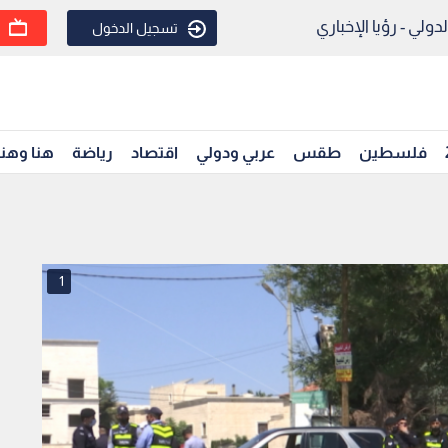
ولي - رؤيا الإخباري
تسجيل الدخول
فلسطين
طقس
عربي ودولي
اقتصاد
رياضة
هنا وهن
1