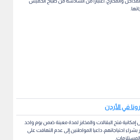
ونا في الأردن
س إمكانية فتح البقالات والمخابز لمدة معينة ضمن يوم واحد
بشراء احتياجاتهم، داعيا المواطنين إلى عدم التهافت على
 المستلزمات.
الطارئة فقط، مثل غسيل الكلى والولادة، مؤكدا أنه تم تأمين
لمدني.
هة كورونا
تطورات فيروس كورونا