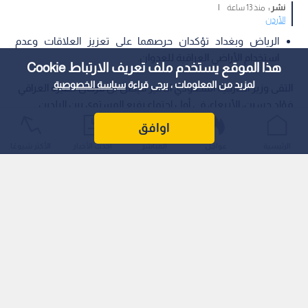
نشر :
منذ 13 ساعة
|
الأردن
الرياض وبغداد تؤكدان حرصهما على تعزيز العلاقات وعدم
استخدام الأراضي العراقية للعدوان.
هذا الموقع يستخدم ملف تعريف الارتباط Cookie
لمزيد من المعلومات ، يرجى قراءة
سياسة الخصوصية
التقى وزير الخارجية السعودي الأمير فيصل بن فرحان نظيره العراقي
فؤاد حسين، الأربعاء، في أول اجتماع رفيع المستوى بين البلدين
عقب الضربات العسكرية التي نفذتها المملكة العربية السعودية
اوافق
والولايات المتحدة الأمريكية واستهدفت مقرات للحشد الشعبي في
الرئيسية
عواجل
المباشر
أحدث الأخبار
الأكثر شيوعًا
العراق.