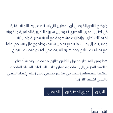
وأوضح النادي الفيصلي أن المعايير التي استندت إليها اللجنة الفنية
في اختيار المدرب المصري تعود إلى سيرته التدريبية المتميزة والقوية؛
إذ يمتلك تجارب وإنجازات مشهودة مع أندية مصرية وإماراتية
ومغربية، إلى جانب ما يتمتع به من شغف وطموح عال ينسجم تماما
مع تطلعات النادي وجماهيره العريضة في اعتلاء منصات التتويج.
هذا ومن المنتظر وصول الكابتن طارق مصطفى وبقية أعضاء
طاقمه التدريبي إلى العاصمة عمان خلال الساعات القليلة القادمة،
تمهيدا لتقديمهم رسميا في مؤتمر صحفي وبدء رحلة الإعداد الفعلي
والبدني لكتيبة "الأزرق".
الأردن
دوري المحترفين
الفيصلي
اقرأ أيضاً