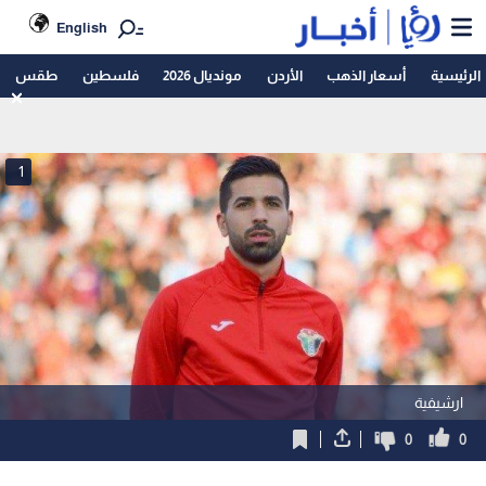
English
الرئيسية
أسعار الذهب
الأردن
مونديال 2026
فلسطين
طقس
1
ارشيفية
0
0