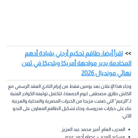
اقرأ أيضا: طاقم تحكيم أردني بقيادة أدهم
المخادمة يدير مواجهة أمريكا وبلجيكا في ثمن
نهائي مونديال 2026
وجاء هذا الإعلان بعد يومين فقط من إبرام النادي العقد الرسمي مع
الكابتن طارق مصطفى (يوم الجمعة)، لتكتمل توليفة الكوادر الفنية
لـ"الزعيم" التي ضمت مزيجا من الخبرات المصرية والمحلية والعربية
بناء على خيارات مدروسة، وجاء تشكيل الطاقم المعاون على النحو
الآتي:
المدرب العام: أمير محمد عبد العزيز.
مساعد المدرب: عصام أحمد عبده.