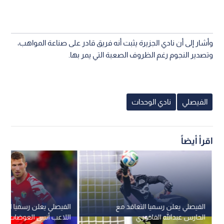
وأشار إلى أن نادي الجزيرة يثبت أنه فريق قادر على صناعة المواهب،
وتصدير النجوم رغم الظروف الصعبة التي يمر بها.
الفيصلي
نادي الوحدات
اقرأ أيضاً
الفيصلي يعلن رسميا التعاقد مع
الفيصلي يعلن رسميا التع
الحارس عبدالله الفاخوري
اللاعب أنس العوضات