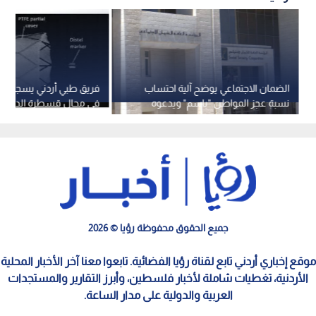
الضمان الاجتماعي يوضح آلية احتساب
فريق طبي أردني يسجيل برا
نسبة عجز المواطن "باسم" ويدعوه
في مجال قسطرة الدماغ
للمراجعة
جميع الحقوق محفوظة رؤيا © 2026
موقع إخباري أردني تابع لقناة رؤيا الفضائية. تابعوا معنا آخر الأخبار المحلية
الأردنية، تغطيات شاملة لأخبار فلسطين، وأبرز التقارير والمستجدات
العربية والدولية على مدار الساعة.