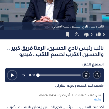
نائب رئيس ناري الحسين غيث المعاني
0
0
نائب رئيس نادي الحسين: الرمثا فريق كبير ..
والحسين الأقرب لحسم اللقب.. فيديو
استمع للخبر:
1
x
0:00
ملاحظة: النص المسموع ناتج عن نظام آلي
نشر :
23:47 2026/4/29
|
آخر تحديث :
4:14 2026/4/30
رياضة
أكد غيث المعاني، نائب رئيس نادي الحسين إربد، أن ناديه بات الأقرب