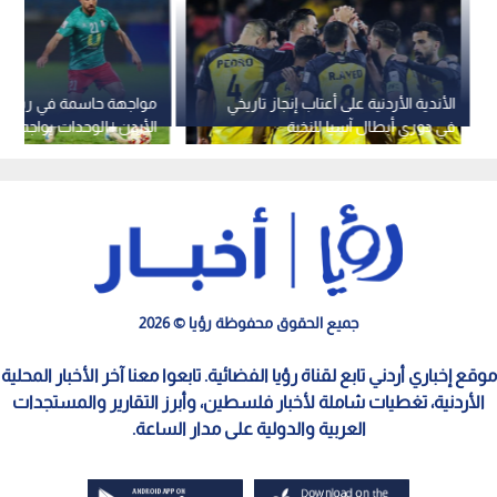
الأندية الأردنية على أعتاب إنجاز تاريخي
مواجهة حاسمة في ربع ن
في دوري أبطال آسيا للنخبة
الأردن | الوحدات يواجه ا
الخروج بموسم صفري
جميع الحقوق محفوظة رؤيا © 2026
موقع إخباري أردني تابع لقناة رؤيا الفضائية. تابعوا معنا آخر الأخبار المحلية
الأردنية، تغطيات شاملة لأخبار فلسطين، وأبرز التقارير والمستجدات
العربية والدولية على مدار الساعة.