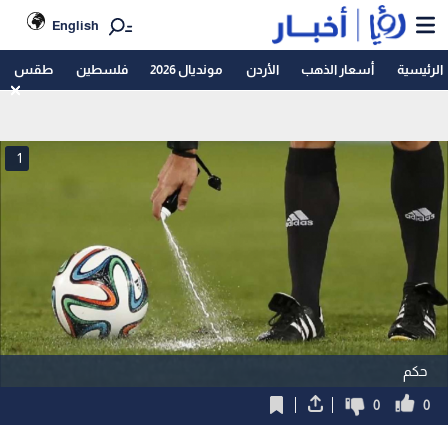
English
الرئيسية
أسعار الذهب
الأردن
مونديال 2026
فلسطين
طقس
1
حكم
0
0