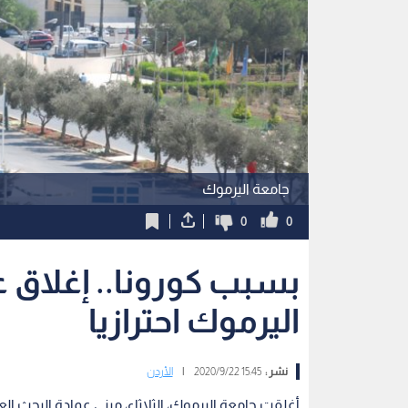
جامعة اليرموك
0
0
بسبب كورونا.. إغلاق 
اليرموك احترازيا
نشر :
15:45 2020/9/22
|
الأردن
أغلقت جامعة اليرموك، الثلاثاء، مبنى عمادة البحث الع