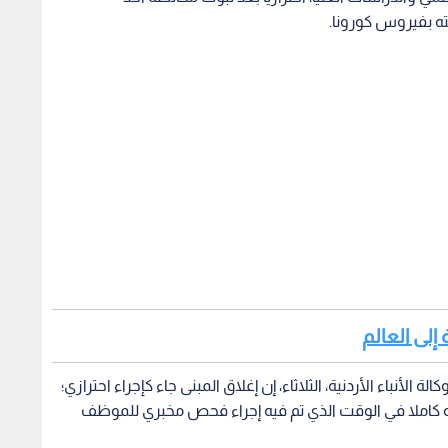
ه بفيروس كورونا.
لأنباء الأردنية، الثلاثاء، إن إغلاق المبنى جاء كإجراء احترازي؛
 كاملا في الوقت الذي تم فيه إجراء فحص مخبري للموظف
ارسة الموظفين لعملهم إلا بعد ظهور نتيجة فحص زميلهم
 الله سيصار إلى إجراء فحص كورونا لجميع العاملين في العمادة