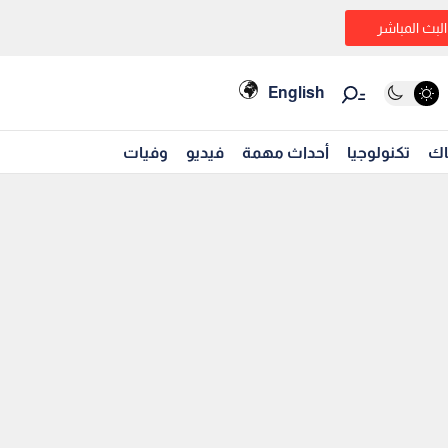
البث المباشر
English
اك
تكنولوجيا
أحداث مهمة
فيديو
وفيات