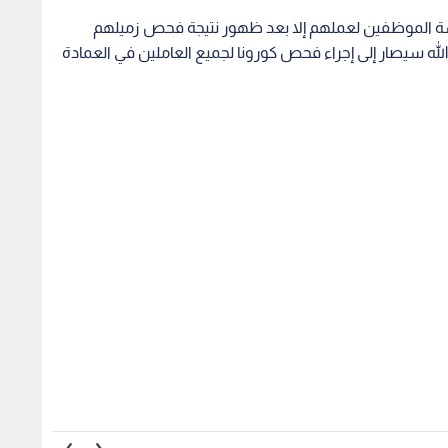
ن الثالث عالميا في
بقيمة 100 ألف دينار.. جامعة
جامعة
أبحاث "السنكروترون".. و1299
اليرموك تمنح قروض ومساعدات
تأديب
 دولة
لـ 300 طالب وطالبة
بمشاج
1