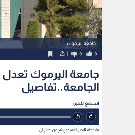
الجامعة..تفاصيل
استمع للخبر:
ملاحظة: النص المسموع ناتج عن نظام آلي
نشر :
20:35 2025/11/1
|
آخر تحديث :
20:35 2025/11/1
|
الأردن
الاستثناءات: استثني من هذا القرار الوحدات التنظي
بشأنها بين العمداء والمدراء المعنيين ودائرة الموارد 
أعلنت جامعة اليرموك اليوم السبت عن تعديل رسمي عل
يوم غد الأحد. ويأتي هذا القرار في ضوء تثبيت العمل 
تفاصيل القرار الرسمي: أفادت الجامعة في بيانها الصاد
ما يلي: