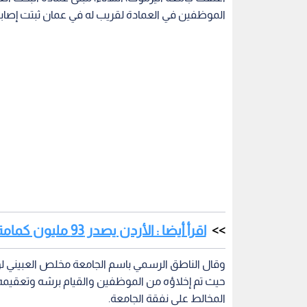
الموظفين في العمادة لقريب له في عمان ثبتت إصابت
اقرأ أيضا : الأردن يصدر 93 مليون كمامة إلى العالم
وقال الناطق الرسمي باسم الجامعة مخلص العبيني لوكالة ا
حيث تم إخلاؤه من الموظفين والقيام برشه وتعقيمه
المخالط على نفقة الجامعة.
ولفت العبيني إلى أنه لن يتم إعادة فتح المبنى ومم
المخالط، مشيرا إلى أنه في حال إيجابية الفحص لا قدر
ومخالطيهم.