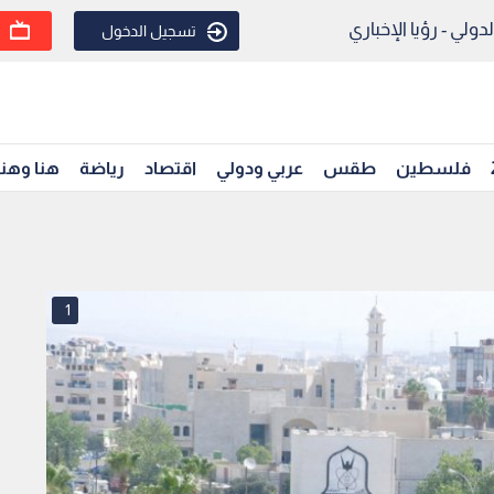
ولي - رؤيا الإخباري
تسجيل الدخول
فلسطين
طقس
عربي ودولي
اقتصاد
رياضة
هنا وهن
1