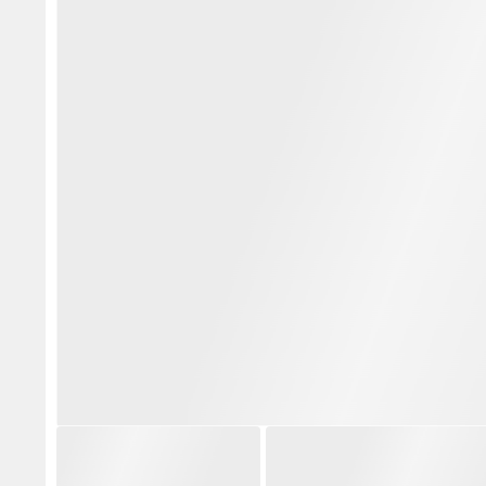
النصف صباحا.
يوميا.
 ودائرة الموارد البشرية.
مية والوظائف التي تقتضي طبيعة عملها خلاف ذلك، ويتم
الموارد البشرية.
والعمل مع التوقيت الصيفي المعمول به.
السمو الملكي الأميرة
مجموعة المركزية تزود جامعة
مجموعة
لال المعظمة
الزيتونة الأردنية بحافلات كينغ
الزيتون