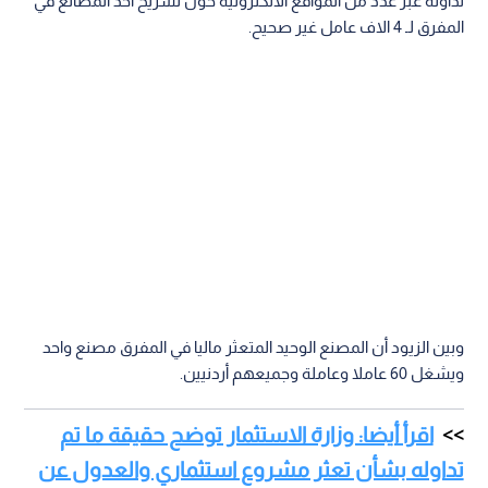
تداوله عبر عدد من المواقع الالكترونية حول تسريح احد المصانع في
المفرق لـ 4 الاف عامل غير صحيح.
وبين الزيود أن المصنع الوحيد المتعثر ماليا في المفرق مصنع واحد
ويشغل 60 عاملا وعاملة وجميعهم أردنيين.
اقرأ أيضا: وزارة الاستثمار توضح حقيقة ما تم
تداوله بشأن تعثر مشروع استثماري والعدول عن