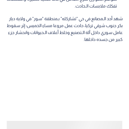
تفكك ملابسات الـحادث.
شهد أحد الـمصانع في حي "تشاركله" بـمنطقة "سور" في ولاية ديار
بكر جنوب شرقي تركيا، حادث عمل مروعا مساء الخميس؛ إثر سقوط
عامل سوري داخل آلة الـتصنيع وخلط أعلاف الـحيوانات وانحشار جزء
كبير من جسده داخلها.