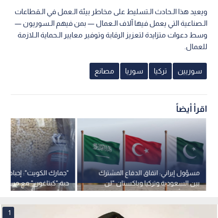
ويعيد هذا الـحادث الـتسليط على مخاطر بيئة الـعمل في الـقطاعات
الـصناعية التي يعمل فيها آلاف الـعمال — بمن فيهم الـسوريون —
وسط دعوات متزايدة لتعزيز الرقابة وتوفير معايير الـحماية الـلازمة
للعمال.
سوريين
تركيا
سوريا
مصانع
اقرأ أيضاً
مسؤول إيراني: اتفاق الدفاع المشترك
بين السعودية وتركيا وباكستان "لن
حبة "كبتاغون" مع مسافر
يضمن أمنها"
سورية
1