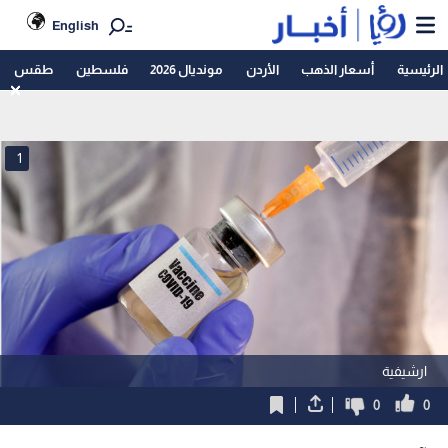
English
الرئيسية
أسعار الذهب
الأردن
مونديال 2026
فلسطين
طقس
1
ارشيفية
0
0