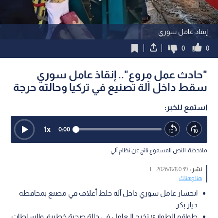
إنقاذ عامل سوري
0
0
"حادث عمل مروع".. إنقاذ عامل سوري
سقط داخل آلة تصنيع في تركيا وحالته حرجة
استمع للخبر:
1
x
0:00
ملاحظة: النص المسموع ناتج عن نظام آلي
نشر :
0:39 2026/8/8
|
هنا وهناك
انحشار عامل سوري داخل آلة خلط أعلاف في مصنع بمحافظة
ديار بكر.
طواقم الطوارئ تخرج الـعامل في حالة صحية خطيرة، والسلطات