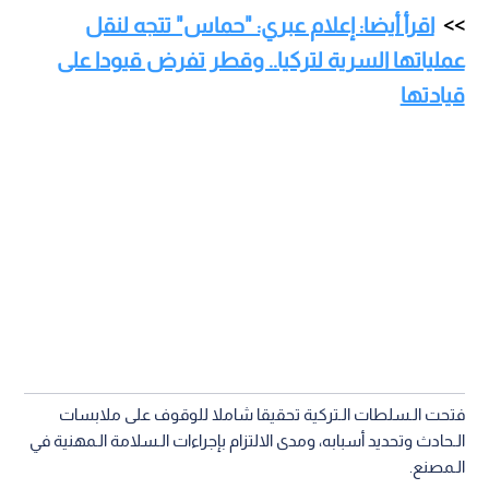
اقرأ أيضا: إعلام عبري: "حماس" تتجه لنقل
عملياتها السرية لتركيا.. وقطر تفرض قيودا على
قيادتها
فتحت الـسلطات الـتركية تحقيقا شاملا للوقوف على ملابسات
الـحادث وتحديد أسبابه، ومدى الالتزام بإجراءات الـسلامة الـمهنية في
الـمصنع.