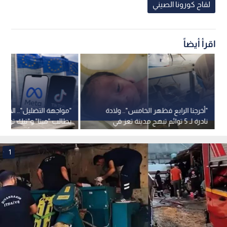
لقاح كورونا الصيني
اقرأ أيضاً
"أخرجنا الرابع فظهر الخامس".. ولادة
"مواجهة التضليل".. الاتحاد
نادرة لـ 5 توائم تبهج مدينة تعز في
يطالب "ميتا" و"تيك توك"
اليمن
للشائعات بعد أحداث سبت
1