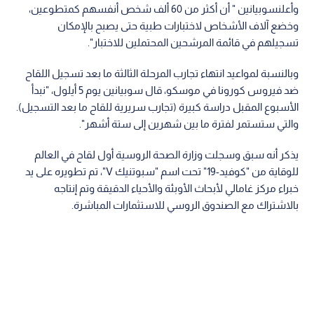
وأعلنسوبيانين " أن أكثر من 60 ألف شخص أنفسهم كمتطوعين،
وخضع آلاف الأشخاص لاختبارات طبية حتى يصبح بالإمكان
تسجيلهم في قائمة المرشحين المحتملين للاختبار".
وبالنسبة لمواعيد انتهاء تجارب المرحلة الثالثة ما بعد تسجيل اللقاح
ضد فيروس كورونا في موسكو، قال سوبيانين يوم 5 أيلول، "نبدأ
الأسبوع المقبل دراسة كبيرة (تجارب سريرية للقاح ما بعد التسجيل).
والتي ستستمر لفترة ما بين شهرين إلى ستة أشهر".
يذكر أنه سبق وسجلت وزارة الصحة الروسية أول لقاح في العالم
للوقاية من "كوفيد-19" تحت اسم "سبوتنيك V"، تم تطويره على يد
خبراء مركز غامالي لأبحاث الأوبئة والأحياء الدقيقة وتم إنتاجه
بالاشتراك مع الصندوق الروسي للاستثمارات المباشرة.