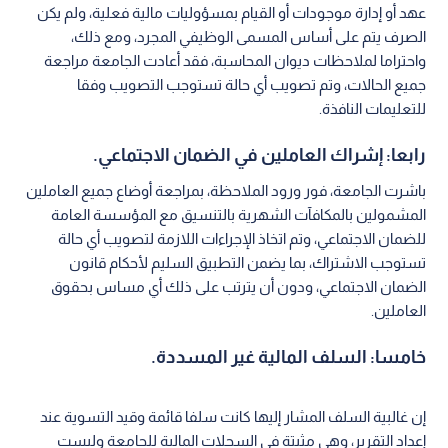
عهد أو إدارة موجودات أو القيام بمسؤوليات مالية فعلية، ولم يكن
الصرف يتم على أساس المسمى الوظيفي المجرد، ومع ذلك،
واحتراما لملاحظات ديوان المحاسبة، فقد أعادت الجامعة مراجعة
جميع الحالات، وتم تصويب أي حالة تستوجب التصويب وفقا
للتعليمات النافذة.
رابعا: إشراك العاملين في الضمان الاجتماعي.
باشرت الجامعة، فور ورود الملاحظة، بمراجعة أوضاع جميع العاملين
المشمولين بالمكافآت الشهرية بالتنسيق مع المؤسسة العامة
للضمان الاجتماعي، وتم اتخاذ الإجراءات اللازمة لتصويب أي حالة
تستوجب الاشتراك، بما يضمن التطبيق السليم لأحكام قانون
الضمان الاجتماعي، ودون أن يترتب على ذلك أي مساس بحقوق
العاملين.
خامسا: السلف المالية غير المسددة.
إن غالبية السلف المشار إليها كانت سلفا قائمة وقيد التسوية عند
إعداد التقرير، وهي مثبتة في السجلات المالية للجامعة وليست