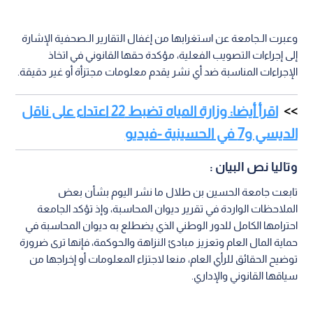
وعبرت الـجامعة عن استغرابها من إغفال التقارير الـصحفية الإشارة
إلى إجراءات التصويب الفعلية، مؤكدة حقها القانوني في اتخاذ
الإجراءات المناسبة ضد أي نشر يقدم معلومات مجتزأة أو غير دقيقة.
اقرأ أيضا: وزارة المياه تضبط 22 اعتداء على ناقل
الديسي و7 في الحسينية -فيديو
وتاليا نص البيان :
تابعت جامعة الحسين بن طلال ما نشر اليوم بشأن بعض
الملاحظات الواردة في تقرير ديوان المحاسبة، وإذ تؤكد الجامعة
احترامها الكامل للدور الوطني الذي يضطلع به ديوان المحاسبة في
حماية المال العام وتعزيز مبادئ النزاهة والحوكمة، فإنها ترى ضرورة
توضيح الحقائق للرأي العام، منعا لاجتزاء المعلومات أو إخراجها من
سياقها القانوني والإداري.