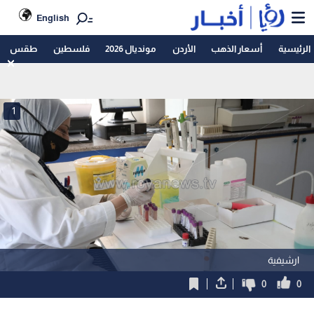
English
الرئيسية
أسعار الذهب
الأردن
مونديال 2026
فلسطين
طقس
1
ارشيفية
0
0