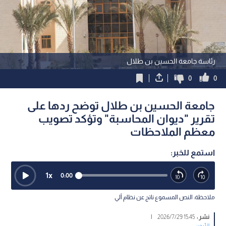
رئاسة جامعة الحسين بن طلال
0
0
جامعة الحسين بن طلال توضح ردها على
تقرير "ديوان المحاسبة" وتؤكد تصويب
معظم الملاحظات
استمع للخبر:
1
x
0:00
ملاحظة: النص المسموع ناتج عن نظام آلي
نشر :
15:45 2026/7/29
|
الأردن