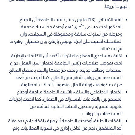
الـبنود، أبرزها:
القيد الافتتاحي (11.8 مليون دينار): بينت الـجامعة أن الـمبلغ
المذكور تحت مسمى "أخرى" هو أرصدة محاسبية مجمعة
ومرحلة من سنوات سابقة ومحفوظة في السجلات، وأن
الـملاحظة انصبت على إجراء توثيقي بإرفاق بيان تفصيلي، وهو ما
تم استكماله.
تكليف مساعدي العمداء والعلاوات: أكدت أن التكليفات الإدارية
تمت بموجب صلاحيات رئيس الـجامعة لضمان سير العمل دون
استحداث وظائف جديدة، وتمت مراجعتها والـبدء باقتطاع المبالغ
الـمستحقة من رواتب شهر تموز الـحالي. كما أعيدت مراجعة
صرف علاوة مسؤولية الـمال وتصويب الحالات المطلوبة.
الضمان الاجتماعي والسلف: باشرت الـجامعة مراجعة أوضاع
المشمولين بالمكافآت للاشتراك في الضمان، كما اتخذت إجراءات
قانونية لتسوية وتحصيل السلف الـمالية الـقائمة من
الـمستحقات والـرواتب.
النفقات الـطبية: أوضحت الـجامعة أن صرف نفقة علاج بعد وفاة
أحد الـمنتفعين نجم عن تداخل إداري في تسوية المطالبات وتم