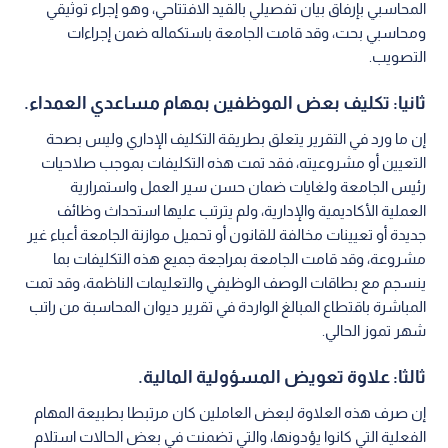
المحاسبي بإرفاق بيان تفصيلي بالقيد الافتتاحي، وهو إجراء توثيقي
ومحاسبي بحت، وقد قامت الجامعة باستكماله ضمن إجراءات
التصويب.
ثانيا: تكليف بعض الموظفين بمهام مساعدي العمداء.
إن ما ورد في التقرير يتعلق بطريقة التكليف الإداري وليس بصحة
التعيين أو مشروعيته، فقد تمت هذه التكليفات بموجب صلاحيات
رئيس الجامعة ولغايات ضمان حسن سير العمل واستمرارية
العملية الأكاديمية والإدارية، ولم يترتب عليها استحداث وظائف
جديدة أو تعيينات مخالفة للقانون أو تحميل موازنة الجامعة أعباء غير
مشروعة، وقد قامت الجامعة بمراجعة جميع هذه التكليفات بما
ينسجم مع بطاقات الوصف الوظيفي والتعليمات الناظمة، وقد تمت
المباشرة باقتطاع المبالغ الواردة في تقرير ديوان المحاسبة من راتب
شهر تموز الحالي.
ثالثا: علاوة تعويض المسؤولية المالية.
إن صرف هذه العلاوة لبعض العاملين كان مرتبطا بطبيعة المهام
الفعلية التي كانوا يؤدونها، والتي تضمنت في بعض الحالات استلام