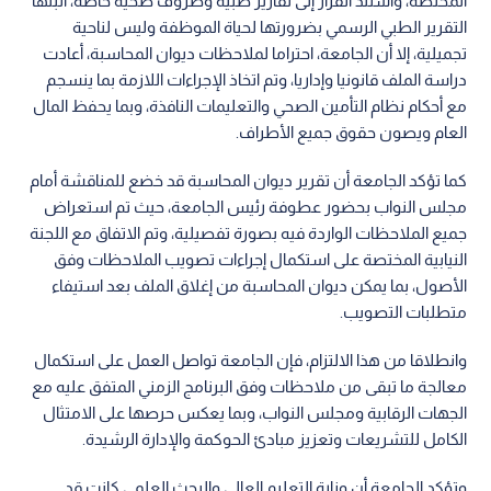
المختصة، واستند القرار إلى تقارير طبية وظروف صحية خاصة، اثبتها
التقرير الطبي الرسمي بضرورتها لحياة الموظفة وليس لناحية
تجميلية، إلا أن الجامعة، احتراما لملاحظات ديوان المحاسبة، أعادت
دراسة الملف قانونيا وإداريا، وتم اتخاذ الإجراءات اللازمة بما ينسجم
مع أحكام نظام التأمين الصحي والتعليمات النافذة، وبما يحفظ المال
العام ويصون حقوق جميع الأطراف.
كما تؤكد الجامعة أن تقرير ديوان المحاسبة قد خضع للمناقشة أمام
مجلس النواب بحضور عطوفة رئيس الجامعة، حيث تم استعراض
جميع الملاحظات الواردة فيه بصورة تفصيلية، وتم الاتفاق مع اللجنة
النيابية المختصة على استكمال إجراءات تصويب الملاحظات وفق
الأصول، بما يمكن ديوان المحاسبة من إغلاق الملف بعد استيفاء
متطلبات التصويب.
وانطلاقا من هذا الالتزام، فإن الجامعة تواصل العمل على استكمال
معالجة ما تبقى من ملاحظات وفق البرنامج الزمني المتفق عليه مع
الجهات الرقابية ومجلس النواب، وبما يعكس حرصها على الامتثال
الكامل للتشريعات وتعزيز مبادئ الحوكمة والإدارة الرشيدة.
وتؤكد الجامعة أن وزارة التعليم العالي والبحث العلمي كانت قد