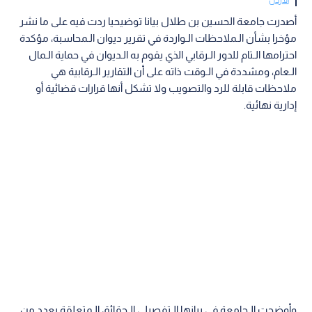
أصدرت جامعة الحسين بن طلال بيانا توضيحيا ردت فيه على ما نشر
مؤخرا بشأن الـملاحظات الـواردة في تقرير ديوان الـمحاسبة، مؤكدة
احترامها الـتام للدور الـرقابي الذي يقوم به الـديوان في حماية الـمال
الـعام، ومشددة في الـوقت ذاته على أن التقارير الـرقابية هي
ملاحظات قابلة للرد والتصويب ولا تشكل أنها قرارات قضائية أو
إدارية نهائية.
وأوضحت الـجامعة في بيانها الـتفصيلي الـحقائق الـمتعلقة بعدد من