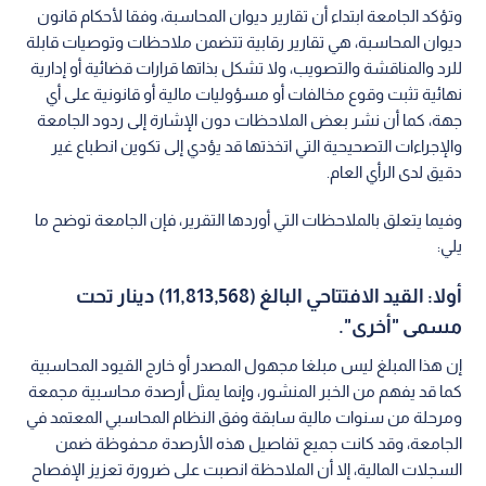
وتؤكد الجامعة ابتداء أن تقارير ديوان المحاسبة، وفقا لأحكام قانون
ديوان المحاسبة، هي تقارير رقابية تتضمن ملاحظات وتوصيات قابلة
للرد والمناقشة والتصويب، ولا تشكل بذاتها قرارات قضائية أو إدارية
نهائية تثبت وقوع مخالفات أو مسؤوليات مالية أو قانونية على أي
جهة، كما أن نشر بعض الملاحظات دون الإشارة إلى ردود الجامعة
والإجراءات التصحيحية التي اتخذتها قد يؤدي إلى تكوين انطباع غير
دقيق لدى الرأي العام.
وفيما يتعلق بالملاحظات التي أوردها التقرير، فإن الجامعة توضح ما
يلي:
أولا: القيد الافتتاحي البالغ (11,813,568) دينار تحت
مسمى "أخرى".
إن هذا المبلغ ليس مبلغا مجهول المصدر أو خارج القيود المحاسبية
كما قد يفهم من الخبر المنشور، وإنما يمثل أرصدة محاسبية مجمعة
ومرحلة من سنوات مالية سابقة وفق النظام المحاسبي المعتمد في
الجامعة، وقد كانت جميع تفاصيل هذه الأرصدة محفوظة ضمن
السجلات المالية، إلا أن الملاحظة انصبت على ضرورة تعزيز الإفصاح