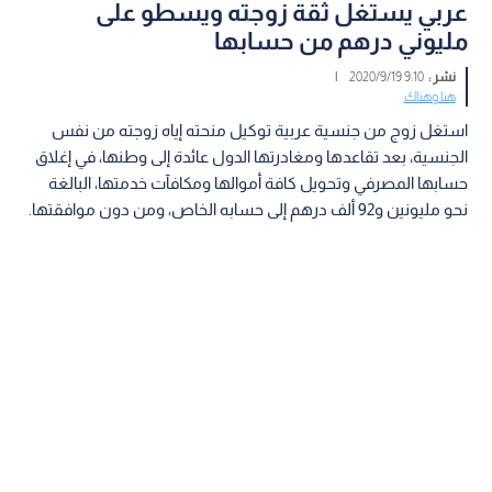
عربي يستغل ثقة زوجته ويسطو على
مليوني درهم من حسابها
نشر :
9:10 2020/9/19
|
هنا وهناك
استغل زوج من جنسية عربية توكيل منحته إياه زوجته من نفس
الجنسية، بعد تقاعدها ومغادرتها الدول عائدة إلى وطنها، في إغلاق
حسابها المصرفي وتحويل كافة أموالها ومكافآت خدمتها، البالغة
نحو مليونين و92 ألف درهم إلى حسابه الخاص، ومن دون موافقتها.