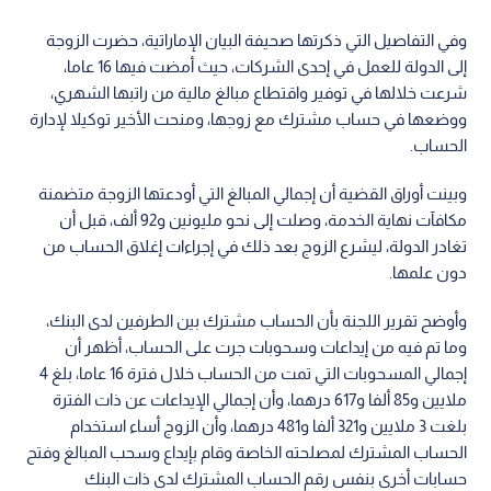
وفي التفاصيل التي ذكرتها صحيفة البيان الإماراتية، حضرت الزوجة
إلى الدولة للعمل في إحدى الشركات، حيث أمضت فيها 16 عاما،
شرعت خلالها في توفير واقتطاع مبالغ مالية من راتبها الشهري،
ووضعها في حساب مشترك مع زوجها، ومنحت الأخير توكيلا لإدارة
الحساب.
وبينت أوراق القضية أن إجمالي المبالغ التي أودعتها الزوجة متضمنة
مكافآت نهاية الخدمة، وصلت إلى نحو مليونين و92 ألف، قبل أن
تغادر الدولة، ليشرع الزوج بعد ذلك في إجراءات إغلاق الحساب من
دون علمها.
وأوضح تقرير اللجنة بأن الحساب مشترك بين الطرفين لدى البنك،
وما تم فيه من إيداعات وسحوبات جرت على الحساب، أظهر أن
إجمالي المسحوبات التي تمت من الحساب خلال فترة 16 عاما، بلغ 4
ملايين و85 ألفا و617 درهما، وأن إجمالي الإيداعات عن ذات الفترة
بلغت 3 ملايين و321 ألفا و481 درهما، وأن الزوج أساء استخدام
الحساب المشترك لمصلحته الخاصة وقام بإيداع وسحب المبالغ وفتح
حسابات أخرى بنفس رقم الحساب المشترك لدى ذات البنك