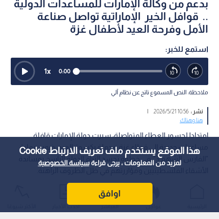
بدعم من وكالة الإمارات للمساعدات الدولية
.. قوافل الخير الإماراتية تواصل صناعة
الأمل وفرحة العيد لأطفال غزة
استمع للخبر:
1
x
0:00
ملاحظة: النص المسموع ناتج عن نظام آلي
نشر :
10:56 2026/5/21
|
هنا وهناك
امتدادا لجسور العطاء المتواصلة، سيرت دولة الإمارات قافلة
مساعدات جديدة إلى قطاع غزة محملة بكسوة العيد، ضمن عملية
هذا الموقع يستخدم ملف تعريف الارتباط Cookie
"الفارس الشهم 3"، في خطوة تجسد التزام الدولة الراسخ بمساندة
لمزيد من المعلومات ، يرجى قراءة
سياسة الخصوصية
الأشقاء الفلسطينيين ومؤازرتهم في ظل الظروف الراهنة.
اوافق
الرئيسية
عواجل
المباشر
أحدث الأخبار
الأكثر شيوعًا