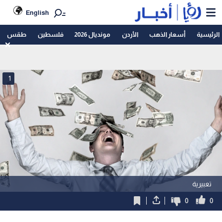
English
الرئيسية
أسعار الذهب
الأردن
مونديال 2026
فلسطين
طقس
1
تعبيرية
0
0