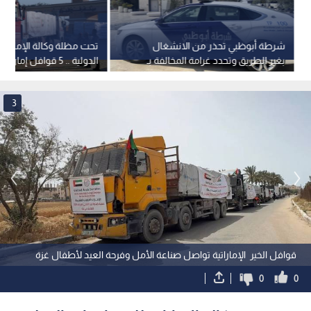
شرطة أبوظبي تحذر من الانشغال
تحت مظلة وكالة الإمارات
بغير الطريق وتحدد غرامة المخالفة بـ
الدولية .. 5 قوافل إمار
800 درهم
الغذاء ومستلزمات الإيواء
3
قوافل الخير الإماراتية تواصل صناعة الأمل وفرحة العيد لأطفال غزة
0
0