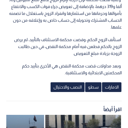
ألفا و319 درهما، بالإضافة إلى تعويض جراء فوات الكسب والانتفاع
بأموالها وحرمانها من استثمارها وانفراد الزوج باستغلال ما تضمنه
الحساب المشترك وتحويله إلى حساب خاص به وإغلاقه من دون
علمها.
استأنف الزوج الحكم، وقضت محكمة الاستئناف بالتأييد، لم يرض
الزوج بالحكم فطعن فيه أمام محكمة النقض، في حين طالبت
الزوجة بزيادة مبلغ التعويض.
وبعد مداولات قضت محكمة النقض هي الأخرى بتأييد حكم
المحكمتين الابتدائية والاستئنافية.
الامارات
سطو
النصب والاحتيال
اقرأ أيضاً