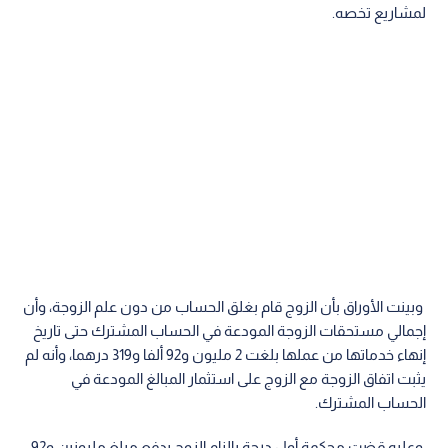
لمشاريع تخصه.
وبينت الأوراق بأن الزوج قام بغلق الحساب من دون علم الزوجة، وأن
إجمالي مستحقات الزوجة المودعة في الحساب المشترك حتى تاريخ
إنهاء خدماتها من عملها بلغت 2 مليون و92 ألفا و319 درهما، وأنه لم
يثبت اتفاق الزوجة مع الزوج على استثمار المبالغ المودعة في
الحساب المشترك.
وعليه قضت محكمة أول درجة بإلزام الزوج بدفع مبلغ مليونين و92