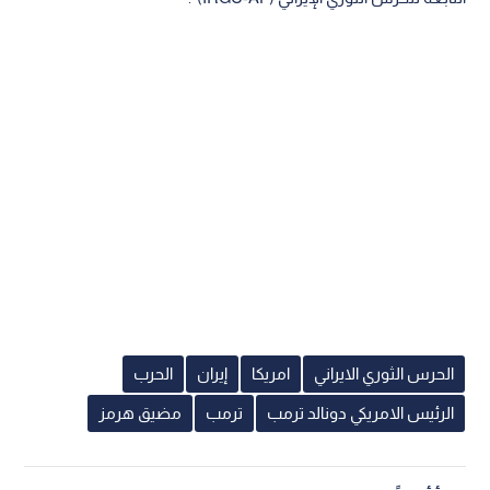
الحرس الثوري الايراني
امريكا
إيران
الحرب
الرئيس الامريكي دونالد ترمب
ترمب
مضيق هرمز