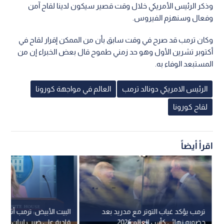
وذكر الرئيس الأمريكي خلال وقت قصير سيكون لدينا لقاح آمن
وفعال وسنهزم الفيروس.
وكان ترمب قد صرح في وقت سابق بأن من الممكن إقرار لقاح في
أكتوبر تشرين الأول وهو حد زمني طموح قال بعض الخبراء إن من
المستبعد الوفاء به.
الرئيس الامريكي دونالد ترمب
العالم في مواجهة كورونا
لقاح كورونا
اقرأ أيضاً
ترمب يؤكد غياب التوتر مع مدريد بعد
البيت الأبيض: ترمب أثبت
حضوره نهائي كأس العالم 2026
قادرة على ضرب إيران في 