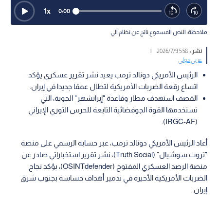
1
x
0:00
ملاحظة: النص المسموع ناتج عن نظام آلي
نشر :
5:58 2026/7/9
|
عربي دولي
الرئيس الأمريكي دونالد ترمب يعيد نشر تقرير عسكري يؤكد
اتساع رقعة الضربات الأمريكية لتطال عمقا جديدا في إيران.
القصف استهدف مطار وقاعدة "إيرانشهر" الجوية، التي
تستخدمها القوة الجوفضائية التابعة للحرس الثوري الإيراني
(IRGC-AF).
أعاد الرئيس الأمريكي دونالد ترمب، عبر حسابه الرسمي على منصة
"تروث سوشيال" (Truth Social)، نشر تقرير استخباراتي صادر عن
منصة الرصد العسكري المفتوح (OSINTdefender)، يؤكد نجاح
الضربات الأمريكية الأخيرة في تدمير أهداف حساسة بجنوب شرق
إيران.