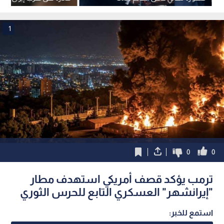
مكان
1
0
0
ترمب يؤكد قصف أمريكي استهدف مطار
"إيرانشهر" العسكري التابع للحرس الثوري
استمع للخبر: