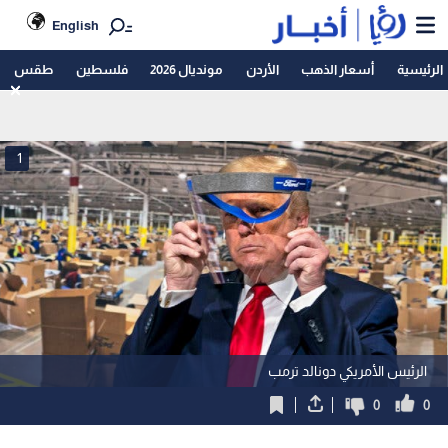
English
الرئيسية
أسعار الذهب
الأردن
مونديال 2026
فلسطين
طقس
1
الرئيس الأمريكي دونالد ترمب
0
0