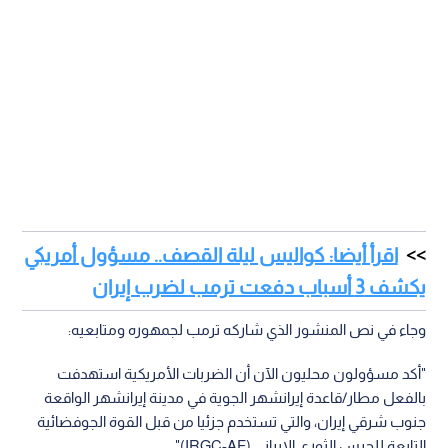
اقرأ أيضا: كواليس ليلة القصف.. مسؤول أمريكي
يكشف 3 أسباب دفعت ترمب لضرب إيران
وجاء في نص المنشور الذي شاركه ترمب لجمهوره ومتابعيه:
"أكد مسؤولون محليون الآن أن الضربات الأمريكية استهدفت
بالفعل مطار/قاعدة إيرانشهر الجوية في مدينة إيرانشهر الواقعة
جنوب شرقي إيران، والتي تستخدم جزئيا من قبل القوة الجوفضائية
التابعة للحرس الثوري الإيراني (IRGC-AF)".