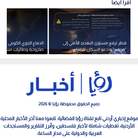
اقرأ أيضاً
قطر ترفع مستوى التهديد الأمني إلى
الدفاع الجوي الكويتي يت
"مرتفع" وتدعو السكان للالتزام
صاروخية وطائرات مسيرة 
بالمنازل فورا
-فيديو
جميع الحقوق محفوظة رؤيا © 2026
موقع إخباري أردني تابع لقناة رؤيا الفضائية. تابعوا معنا آخر الأخبار المحلية
الأردنية، تغطيات شاملة لأخبار فلسطين، وأبرز التقارير والمستجدات
العربية والدولية على مدار الساعة.