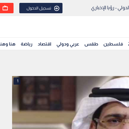
ولي - رؤيا الإخباري
تسجيل الدخول
فلسطين
طقس
عربي ودولي
اقتصاد
رياضة
هنا وهن
1