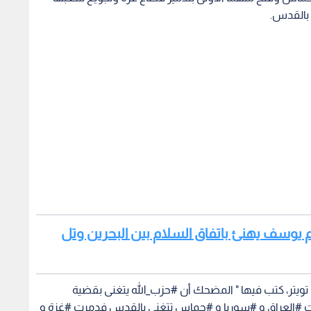
 بالقدس.
وسيم يوسف يهنئ باتفاق السلام بين البحرين وتل
يتر، كتب فيها " المضحك أن #حزب_الله يتغنى بقضية
ت #العراق و #سوريا و #حماس تتغنى بالقدس فدمرت #غزة و