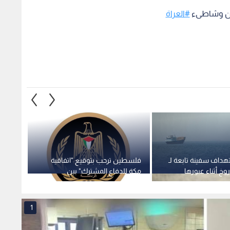
ين وشاطىء
#العراة
تهداف سفينة تابعة لـ
فلسطين ترحب بتوقيع "اتفاقية
عائلة 
وخ أثناء عبورها
مكة للدفاع المشترك" بين
الرئاسة
السعودية وتركيا وباكستان
لظروف
1