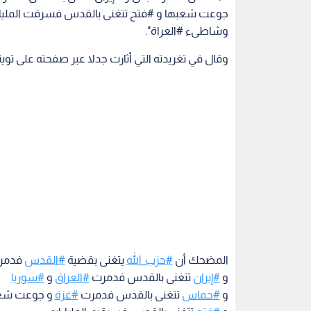
جوعت شعبها و #فتح تتغنى بالقدس فسرقت الملياراتو
وشاطىء #العراة".
وقال في تغريدته التي أثارت جدلا عبر صفحته على تويت
المضحك أن
#حزب_الله
يتغنى بقضية
#القدس
فدمر
و
#إيران
تتغنى بالقدس فدمرت
#العراق
و
#سوريا
و
#حماس
تتغنى بالقدس فدمرت
#غزة
و جوعت شع