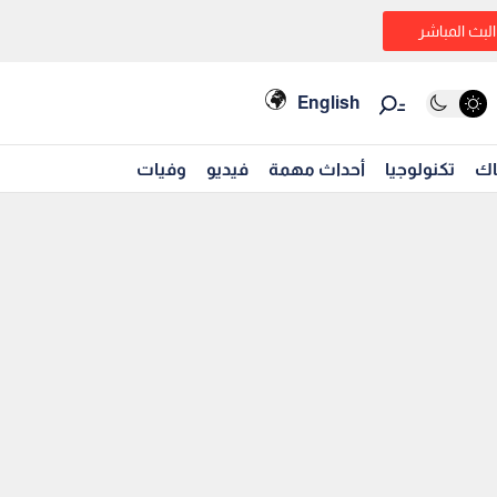
البث المباشر
English
اك
تكنولوجيا
أحداث مهمة
فيديو
وفيات