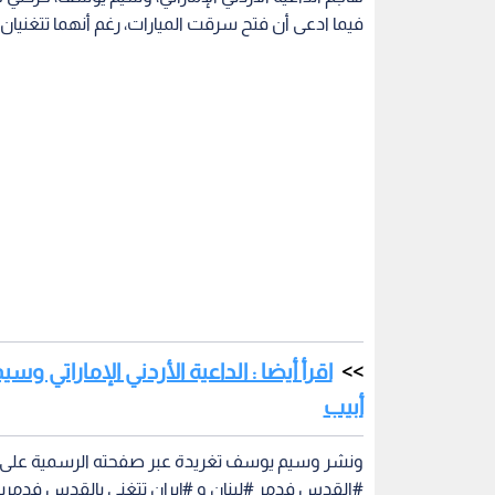
فيما ادعى أن فتح سرقت الميارات، رغم أنهما تتغنيان
اقرأ أيضا : الداعية الأردني الإماراتي 
أبيب
ونشر وسيم يوسف تغريدة عبر صفحته الرسمية على تو
#القدس فدمر #لبنان و #إيران تتغنى بالقدس فدمر