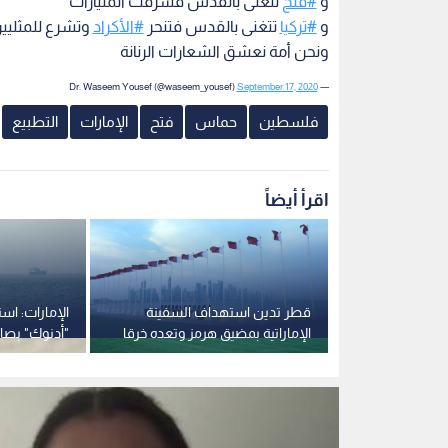
و
#فتح
تتغنى بالقدس فسرقت المليارات
و
#تركيا
تتغنى بالقدس فتنحر
#الأكراد
وتشرع للمثلي
ونحن أمة نعشق الشعارات الرنانة
September 17, 2020
— Dr. Waseem Yousef (@waseem_yousef)
فلسطين
حماس
فتح
الإمارات
التطبيع
اقرأ أيضاً
لسطين لدى
قطر تدين استهداف السفينة
الإمارات: اس
القاهرة بعد
الإماراتية بمضيق هرمز وتعده خرقا
"أدنوك" بصار
فاضحا للقانون الدولي
مضيق هرمز