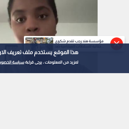
مؤسسة هند رجب تقدم شكوى
جنائية للسلطات الفيتنامية ضد...
هذا الموقع يستخدم ملف تعريف الارتباط e
لمزيد من المعلومات ، يرجى قراءة
سياسة الخصوص
موظفة برغر كينغ المفصولة
0
0
برغر كينغ يفصل موظف