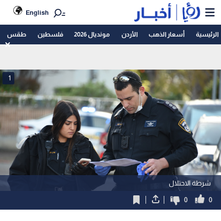
English
الرئيسية
أسعار الذهب
الأردن
مونديال 2026
فلسطين
طقس
1
شرطة الاحتلال
0
0