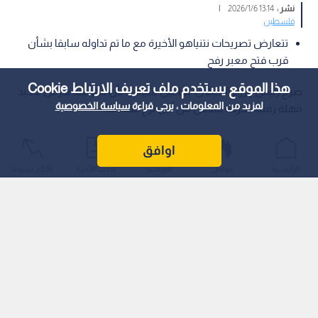
نشر :
13:14 2026/1/6
|
فلسطين
تتعارض تصريحات نتنياهو الأخيرة مع ما تم تداوله سابقا بشأن
قرب فتح معبر رفح
هذا الموقع يستخدم ملف تعريف الارتباط Cookie
صرح رئيس وزراء الاحتلال، بنيامين نتنياهو، بأن حكومته تدرس تحديد
لمزيد من المعلومات ، يرجى قراءة
سياسة الخصوصية
مهلة زمنية لحركة حماس من أجل نزع سلاحها.
اوافق
الرئيسية
عواجل
المباشر
أحدث الأخبار
الأكثر شيوعًا