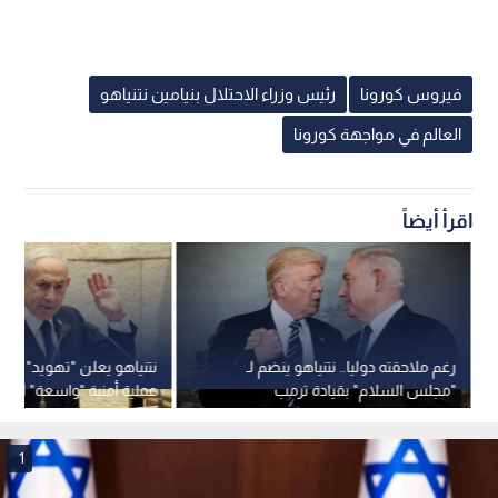
فيروس كورونا
رئيس وزراء الاحتلال بنيامين نتنياهو
العالم في مواجهة كورونا
اقرأ أيضاً
رغم ملاحقته دوليا.. نتنياهو ينضم لـ
نتنياهو يعلن "تهويد" الن
"مجلس السلام" بقيادة ترمب
عملية أمنية "واسعة" لف
1