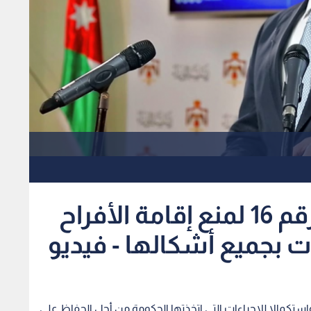
الرزاز يصدر أمر الدفاع رقم 16 لمنع إقامة الأفراح
ت بجميع أشكالها - فيديو
 واستكمالا للإجراءات التي اتخذتها الحكومة من أجل الحفاظ على