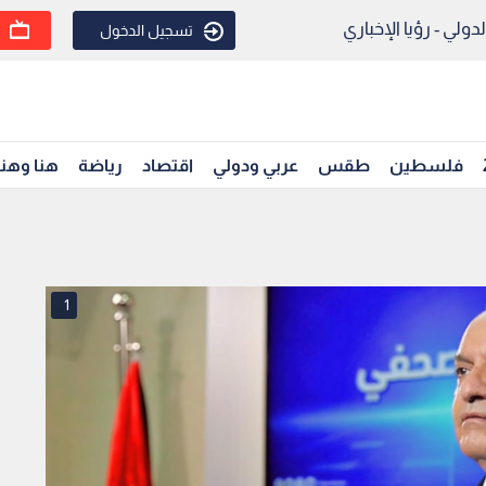
ولي - رؤيا الإخباري
تسجيل الدخول
فلسطين
طقس
عربي ودولي
اقتصاد
رياضة
هنا وهن
1