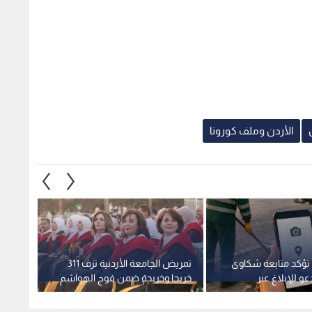
الأردن وملف كورونا
 تؤكد متابعة شكاوى
تمريض الجامعة الأردنية تزف 311
عو للإبلاغ عبر
خريجا وخريجة ضمن فوج الهواشم
مليون 
مية