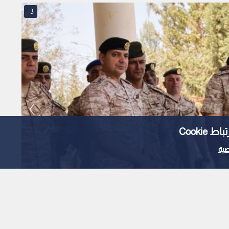
3
Cooki
ية