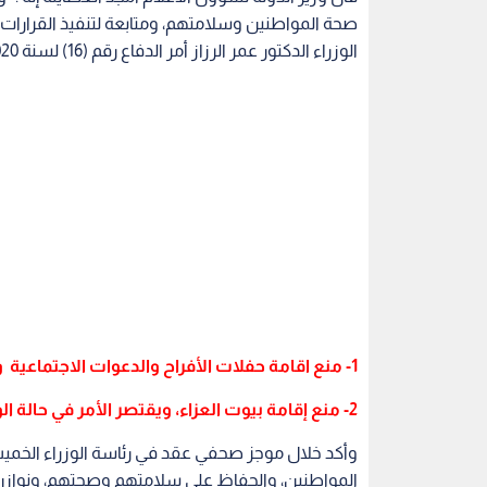
صحة المواطنين وسلامتهم، ومتابعة لتنفيذ القرارات 
الوزراء الدكتور عمر الرزاز أمر الدفاع رقم (16) لسنة 2020م، والذي ينص على ما يلي:
1- منع اقامة حفلات الأفراح والدعوات الاجتماعية والتجمعات بجميع اشكالها لعدد يزيد على عشرين شخصا.
2- منع إقامة بيوت العزاء، ويقتصر الأمر في حالة الوفاة على المشاركة في مراسم الدفن بالحد الأدنى.
وأكد خلال موجز صحفي عقد في رئاسة الوزراء الخميس 
المواطنين، والحفاظ على سلامتهم وصحتهم، ونوازن ف