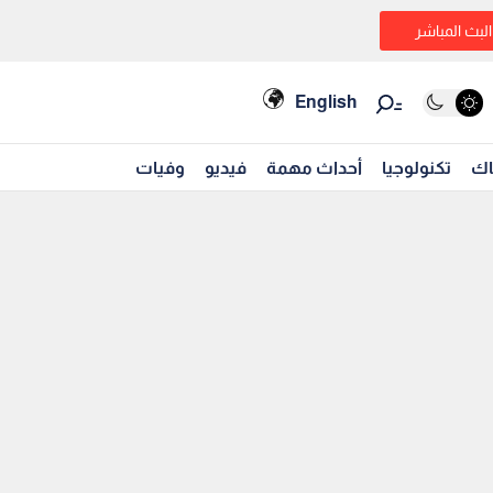
البث المباشر
English
اك
تكنولوجيا
أحداث مهمة
فيديو
وفيات