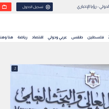
ولي - رؤيا الإخباري
تسجيل الدخول
فلسطين
طقس
عربي ودولي
اقتصاد
رياضة
هنا وهن
2