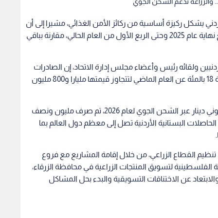
أردني يشكل ركيزة أساسية من ركائز الأمن الغذائي، مشيرا إلى أن
القطاع الزراعي حقق رغم التحديات أعلى نسبة نمو مع نهاية عام 2025 وحتى الربع الأول من العام الحالي، مقارنة بباقي
أردنيين ولقائه رئيس وأعضاء مجلس إدارة الاتحاد، إن الصادرات
الزراعية زادت في النصف الأول من العام الحالي بنسبة 18 بالمئة عن العام الماضي لتتجاوز قيمتها مليارا و800 مليون
وأوضح أن الوزارة دعمت الصادرات الزراعية بمبلغ مليوني دينار عبر الشحن الجوي لعام 2026، تم صرف مليون ونصف
ل من 6 أشهر، لافتا إلى أن الحاصلات البستانية الأردنية تصل إلى معظم دول العالم بما
نظيم القطاع الزراعي، من خلال إقامة المشاريع مع فروع
 الفلسطينية لتسويق المنتجات الزراعية في محافظة الزرقاء،
 والابتعاد عن الاختناقات التسويقية والبدء بحل المشاكل