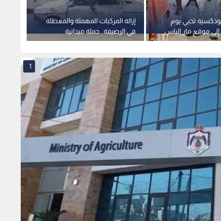
ثوذكسية تحيي يوم
إزالة المركبات المهملة والمعطلة
اختتام
إلى موقع مار إلياس
في الرصيفة.. حملة ميدانية
من مع
جلون
موسعة
والبناء 
1