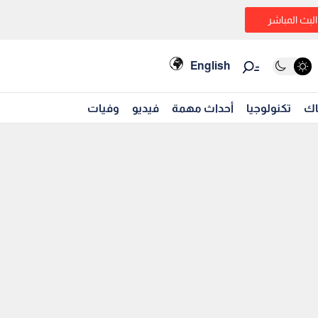
البث المباشر
English
اك
تكنولوجيا
أحداث مهمة
فيديو
وفيات