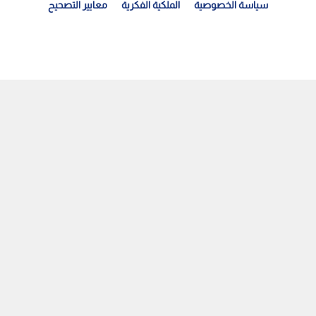
سياسة الخصوصية
الملكية الفكرية
معايير التصحيح
نجاز طبي نوعي في وزارة الصحة: زراعة دعامات دمعية...