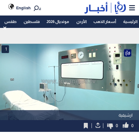
English
الرئيسية
أسعار الذهب
الأردن
مونديال 2026
فلسطين
طقس
1
ارشيفية
0
0