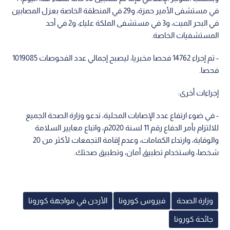
في مستشفى الأمير حمزة، و29 في المنطقة الخاصة بعزل المصابين
في البحر الميت، و3 في مستشفى الملكة علياء، و2 في أحد
المستشفيات الخاصة.
- تم إجراء 14762 فحصا مخبريا، ليصبح إجمالي عدد الفحوصات 1019085
فحصا.
إجراءات أخرى:
- في ضوء ارتفاع عدد الإصابات المحلية، تدعو وزارة الصحة الجميع
للالتزام بأمر الدفاع رقم 11 لسنة 2020م، واتباع معايير السلامة
والوقاية، وارتداء الكمامات، وعدم إقامة التجمعات لأكثر من 20
شخصا، واستخدام تطبيق أمان، وتطبيق صحتك.
وزارة الصحة
فيروس كورونا
الأردن في مواجهة كورونا
جائحة كورونا