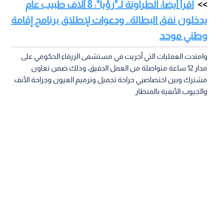
اقرأ أيضا: الطراونة لـ"رؤيا": 8 آلاف طبيب عام
يدخلون نفق البطالة.. ودعوات لإطلاق برنامج إقامة
وطني موحد
وامتدت العمليات التي أجريت في مستشفى الزرقاء الحكومي على
مدار 12 ساعة متواصلة من العمل الدقيق، وذلك ضمن تعاون
مشترك وبين اختصاصيي جراحة تجميل وترميم العيون وجراحة الأنف
والجيوب الأنفية بالمنظار.