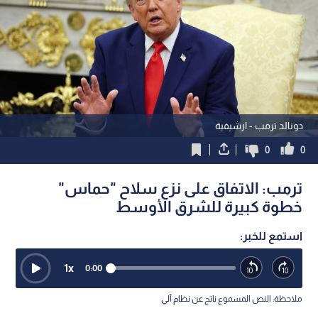
دونالد ترمب - ارشيفية
0
0
ترمب: الاتفاق على نزع سلاح "حماس"
خطوة كبيرة للشرق الأوسط
استمع للخبر:
1
x
0:00
ملاحظة: النص المسموع ناتج عن نظام آلي