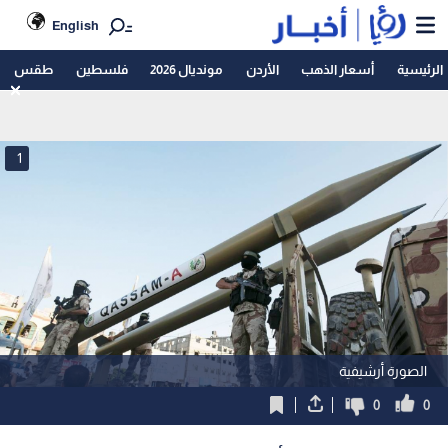
English
الرئيسية
أسعار الذهب
الأردن
مونديال 2026
فلسطين
طقس
1
الصورة أرشيفية
0
0