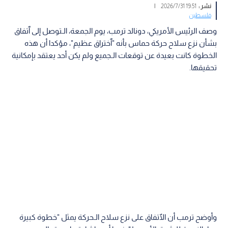
نشر :
19:51 2026/7/31
|
فلسطين
وصف الرئيس الأمريكي، دونالد ترمب، يوم الجمعة، الـتوصل إلى ٱتفاق
بشأن نزع سلاح حركة حماس بأنه "ٱختراق عظيم"، مؤكدا أن هذه
الخطوة كانت بعيدة عن توقعات الـجميع ولم يكن أحد يعتقد بإمكانية
تحقيقها.
وأوضح ترمب أن الٱتفاق على نزع سلاح الـحركة يمثل "خطوة كبيرة