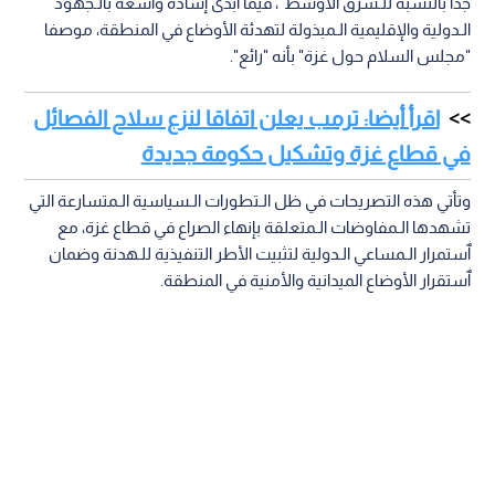
جدا بالنسبة للـشرق الأوسط"، فيما أبدى إشادة واسعة بالـجهود
الـدولية والإقليمية الـمبذولة لتهدئة الأوضاع في المنطقة، موصفا
"مجلس السلام حول غزة" بأنه "رائع".
اقرأ أيضا: ترمب يعلن اتفاقا لنزع سلاح الفصائل
في قطاع غزة وتشكيل حكومة جديدة
وتأتي هذه التصريحات في ظل الـتطورات الـسياسية الـمتسارعة التي
تشهدها الـمفاوضات الـمتعلقة بإنهاء الصراع في قطاع غزة، مع
ٱستمرار الـمساعي الـدولية لتثبيت الأطر التنفيذية للـهدنة وضمان
ٱستقرار الأوضاع الميدانية والأمنية في المنطقة.