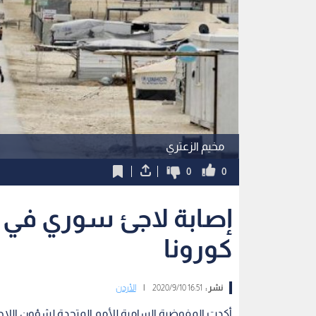
مخيم الزعتري
0
0
إصابة لاجئ سوري في 
كورونا
نشر :
16:51 2020/9/10
|
الأردن
أكدت المفوضية السامية للأمم المتحدة لشؤون اللا