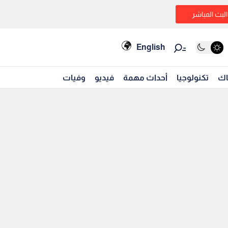
البث المباشر
English
اك
تكنولوجيا
أحداث مهمة
فيديو
وفيات