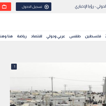
ولي - رؤيا الإخباري
تسجيل الدخول
فلسطين
طقس
عربي ودولي
اقتصاد
رياضة
هنا وهن
1