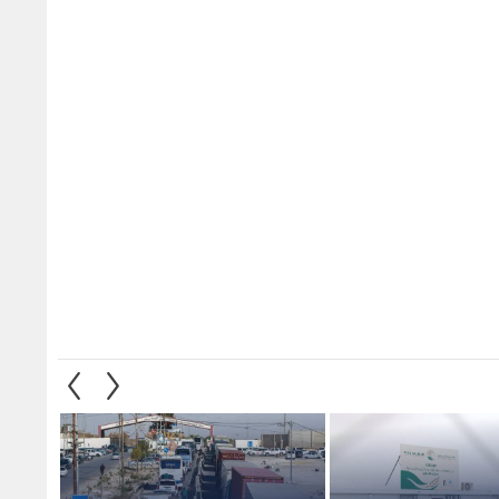
هيئة الخيرية
235 عائلة سورية تعود من الأردن
"أمل" 
يادات "مركز الملك
إلى مدينة حمص في سوريا
إطلاق
ل تقديم خدماتها
الجمعة - فيديو
أطفال 
العالم
1