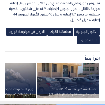
بفيروس كورونا في المحافظة بلغ حتى ظهر الخميس (49) إصابة
موزعة كالتالي : المزار الجنوبي 4 إصابات // تم عزل شقتين ، القصبة
منطقة أبو حمور // 1 إصابة // عزل 10 شقق، الأغوار الجنوبية 44
إصابة // عزل 6 منازل.
الأغوار الجنوبية
محافظة الكرك
الأردن في مواجهة كورونا
جائحة كورونا
اقرأ أيضاً
بمساهمة "من هنا نبدأ".. "الصحة"
وزير البيئة يؤكد: فحوصات
تقترب من تشغيل مركز الربة الشامل
العراق" بالكرك لم ترصد أي
بكلفة 7 ملايين دينار-فيديو
خارج المعايير المعتمدة