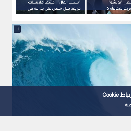
تقل "بونشو"
"بسبب المال".. كشف ملابسات
هيئة ا
المطلوب لأمريكا بمكافأة 5
جريمة قتل مسن على يد ابنه في
القاهرة
سواحل
1
Cooki
ية