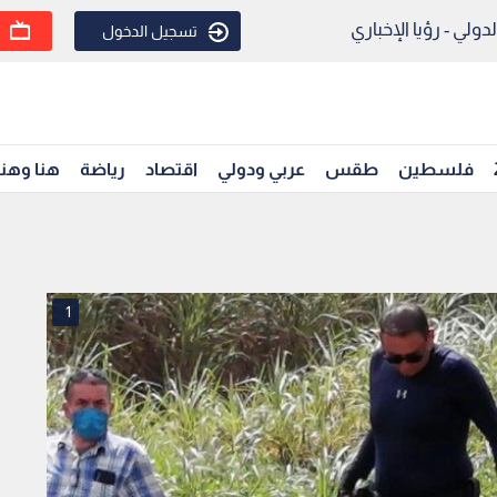
ولي - رؤيا الإخباري
تسجيل الدخول
فلسطين
طقس
عربي ودولي
اقتصاد
رياضة
هنا وهن
1