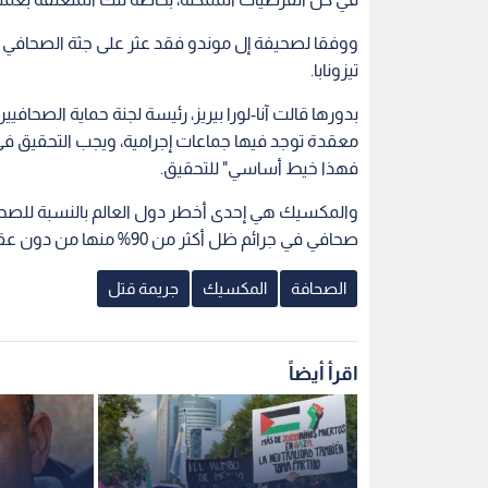
ووفقا لصحيفة إل موندو فقد عثر على جثة الصحافي و
تيزونابا.
بدورها قالت آنا-لورا بيريز، رئيسة لجنة حماية الصحا
معقدة توجد فيها جماعات إجرامية، ويجب التحقيق في 
فهذا خيط أساسي" للتحقيق.
صحافي في جرائم ظل أكثر من 90% منها من دون عقاب.
الصحافة
المكسيك
جريمة قتل
اقرأ أيضاً