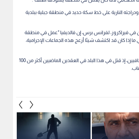
دراجته النارية على خط سكة حديد في منطقة جبلية ببلدية
فيين في فيراكروز، لفرانس برس، إن فالديفيا "عمل في منطقة
ما إذا كان قد اكتشف شيئا أزعج هذه الجماعات الإجرامية،
والمكسيك هي إحدى أخطر دول العالم بالنسبة للصحافيين، إذ قتل في هذا البلد في العقدين الماضيين أكثر من 100