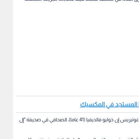
وقال قائد الشرطة في ولاية فيراكروز (شرق) هوغو غوتيريس إن خوليو فالديفيا (41 عاما)، الصحافي في صحيفة "إل