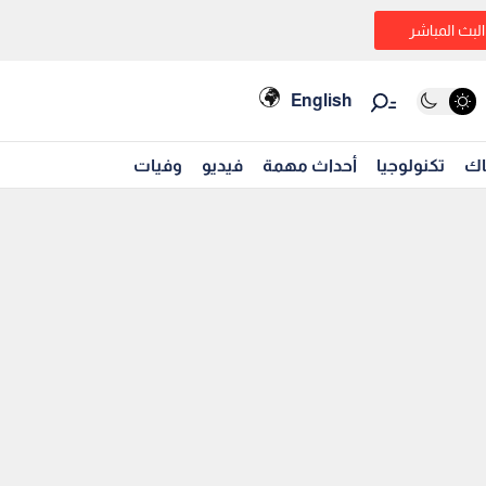
البث المباشر
English
اك
تكنولوجيا
أحداث مهمة
فيديو
وفيات