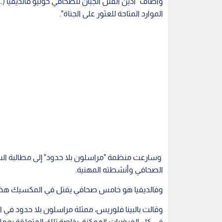
وأضاف "أدين القتل الجبان للصحافي خوليو فالديفيا (.
الموارد المتاحة للعثور على الجناة".
وسارعت منظمة "مراسلون بلا حدود" إلى مطالبة الس
الصحافي وأنشطته المهنية.
وفالديفيا هو خامس صحافي يقتل في المكسيك هذا ا
وقالت بالبينا فلوريس، ممثلة مراسلون بلا حدود في
في كل الفرضيات الممكنة، بخاصة تلك المتعلقة بعم