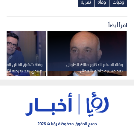
وفيات
وفاة
تعزية
اقرأ أيضاً
وفاة السفير الدكتور مالك الطوال
وفاة شقيق الفنان المصر
بعد مسيرة حافلة بالعطاء
هنيدي بعد تعرضه لأزمة 
جميع الحقوق محفوظة رؤيا © 2026