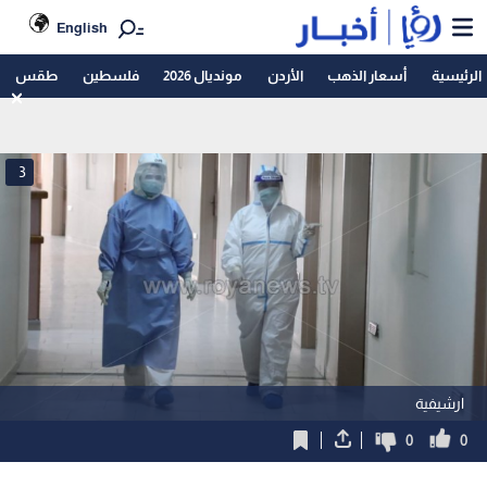
English
الرئيسية
أسعار الذهب
الأردن
مونديال 2026
فلسطين
طقس
3
ارشيفية
0
0