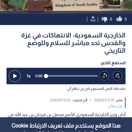
0
0
الخارجية السعودية: الانتهاكات في غزة
والقدس تحد مباشر للسلام وللوضع
التاريخي
استمع للخبر:
1
x
0:00
ملاحظة: النص المسموع ناتج عن نظام آلي
نشر :
12:33 2026/8/5
|
آخر تحديث :
12:42 2026/8/5
عربي دولي
أدان وزير الخارجية السعودي، الأمير فيصل بن فرحان بن عبد الله، في
كلمته خلال الاجتماع الوزاري لدعم القدس المنعقد في العاصمة
هذا الموقع يستخدم ملف تعريف الارتباط Cookie
الأردنية عمان، الانتهاكات الإسرائيلية الـمستمرة في قطاع غزة،