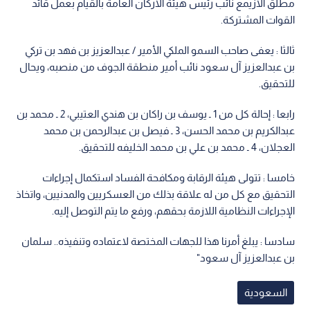
مطلق الازيمع نائب رئيس هيئة الأركان العامة بالقيام بعمل قائد
القوات المشتركة.
ثالثا : يعفى صاحب السمو الملكي الأمير / عبدالعزيز بن فهد بن تركي
بن عبدالعزيز آل سعود نائب أمير منطقة الجوف من منصبه، ويحال
للتحقيق.
رابعا : إحالة كل من 1 ـ يوسف بن راكان بن هندي العتيبي، 2 ـ محمد بن
عبدالكريم بن محمد الحسن، 3 ـ فيصل بن عبدالرحمن بن محمد
العجلان، 4 ـ محمد بن علي بن محمد الخليفه للتحقيق.
خامسا : تتولى هيئة الرقابة ومكافحة الفساد استكمال إجراءات
التحقيق مع كل من له علاقة بذلك من العسكريين والمدنيين، واتخاذ
الإجراءات النظامية اللازمة بحقهم، ورفع ما يتم التوصل إليه.
سادسا : يبلغ أمرنا هذا للجهات المختصة لاعتماده وتنفيذه.. سلمان
بن عبدالعزيز آل سعود"
السعودية