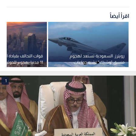
اقرأ أيضاً
رويترز: السعودية تستعد لهجوم
قوات التحالف بقيادة السع
منسق "وشيك" تشنه جماعات
11 مدنيا بهجوم للحوثيين على نجران
مدعومة من إيران
1