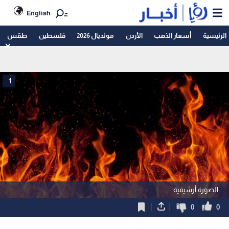
English
الرئيسية
أسعار الذهب
الأردن
مونديال 2026
فلسطين
طقس
1
الصورة أرشيفية
0
0