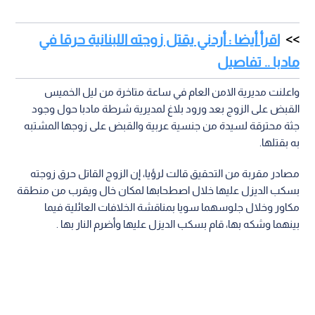
اقرأ أيضا : أردني يقتل زوجته اللبنانية حرقا في
مادبا .. تفاصيل
واعلنت مديرية الامن العام في ساعة متاخرة من ليل الخميس
القبض على الزوج بعد ورود بلاغ لمديرية شرطة مادبا حول وجود
جثة محترقة لسيدة من جنسية عربية والقبض على زوجها المشتبه
به بقتلها.
مصادر مقربة من التحقيق قالت لرؤيا، إن الزوج القاتل حرق زوجته
بسكب الديزل عليها خلال اصطحابها لمكان خال ويقرب من منطقة
مكاور وخلال جلوسهما سويا بمناقشة الخلافات العائلية فيما
بينهما وشكه بها، قام بسكب الديزل عليها وأضرم النار بها .