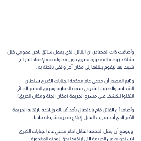
وأضافت ذات المصادر، ان القاتل الذي يعمل سائق باص عمومي ظل
يشاهد زوجته المغدورة تحترق دون محاولة منه لإخماد النار التي
شبت بها ليقوم بنقلها إلى مكان آخر والقى بالجثة به .
وتابع المصدر أن مدعي عام محكمة الجنايات الكبرى سلطان
الشخانبة والطبيب الشرعي سيف الحمارنة وفريق المختبر الجنائي
انتقلوا للكشف على مسرح الجريمة (مكان الجثة ومكان الحريق).
وأضاف أن القاتل قام بالاتصال بأحد أقربائه وإبلاغه بارتكابه الجريمة
الأمر الذي أخذ بقريب القاتل لإبلاغ مديرية شرطة مادبا .
ويتوقع أن يمثل الجمعة القاتل امام مدعي عام الجنايات الكبرى
لاستجوابه عن الجريمة التي ارتكبها بحق زوجته المغدورة .