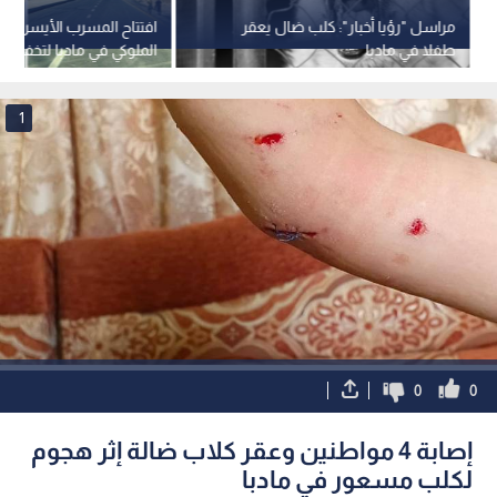
مراسل "رؤيا أخبار": كلب ضال يعقر
افتتاح المسرب الأيسر من
طفلا في مادبا
الملوكي في مادبا لتخفيف ا
المرورية
1
0
0
إصابة 4 مواطنين وعقر كلاب ضالة إثر هجوم
لكلب مسعور في مادبا