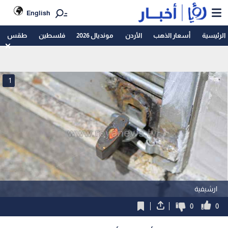
English
الرئيسية
أسعار الذهب
الأردن
مونديال 2026
فلسطين
طقس
1
ارشيفية
0
0