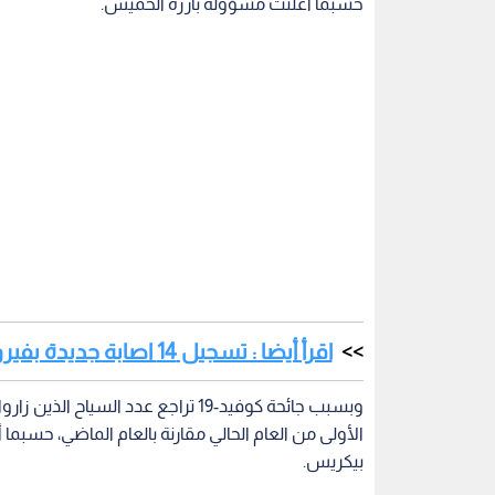
حسبما أعلنت مسؤولة بارزة الخميس.
اقرأ أيضا : تسجيل 14 اصابة جديدة بفيروس كورونا في قطاع غزة
الأولى من العام الحالي مقارنة بالعام الماضي، حسب
بيكريس.
وظيفة وما بين 7 و8 بالمئة من النمو الإقليمي".