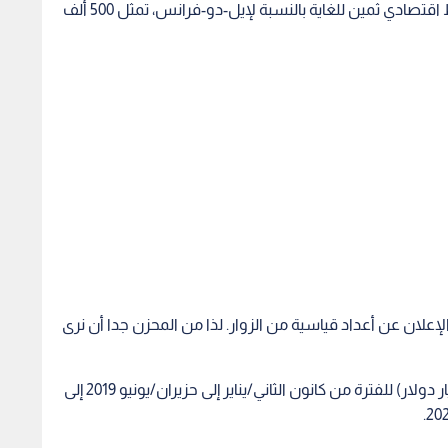
إعلان عن أعداد قياسية من الزوار. لذا من المحزن جدا أن نرى
وتراجعت عائدات السياحة من 10,2 مليار يوروو (12 مليار دولار) للفترة من كانون الثاني/يناير إلى حزيران/يونيو 2019 إلى
ت مع تقليص عدد رحلات المسافات البعيدة، فإن عدد السياح
 عما ينفقه المقيمون في فرنسا، ما يعني تراجع المداخيل بشكل
وضاع بنهاية تشرين الأول/أكتوبر، بفضل زبائن فرنسيين
لكن تراجع حجوزات رحلات المسافات البعيدة بنسبة 80 بالمئة، يعني أن العديد من رجال الأعمال ما زالوا يشعرون