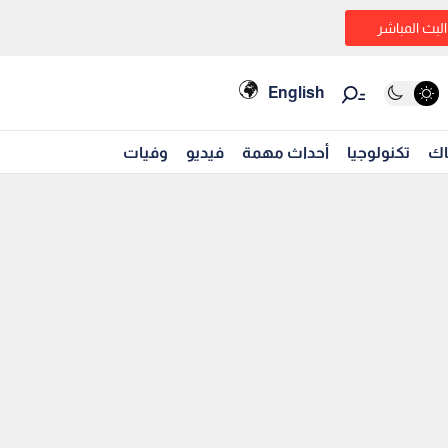
البث المباشر
English
اك
تكنولوجيا
أحداث مهمة
فيديو
وفيات