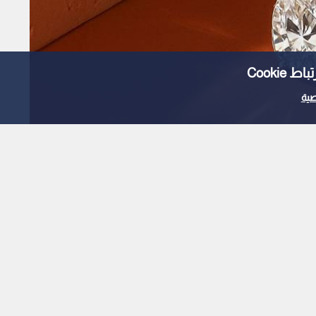
انخفاض أسعار الفضة الفورية بنسبة 2.29%
Cooki
ية
1
x
0:00
تراجعت أسعار العقود الفورية للفضة في ختام التداولات، إذ انخفضت بنسبة 2.29% ممثلة بخسارة 1.3531 دولار،