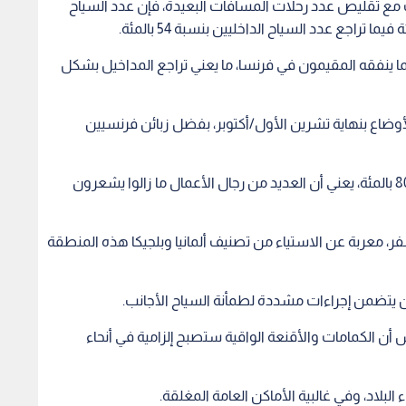
 معربة عن الاستياء من تصنيف ألمانيا وبلجيكا هذه المنطقة
تضمن إجراءات مشددة لطمأنة السياح الأجانب.
ن الكمامات والأقنعة الواقية ستصبح إلزامية في أنحاء
لبلاد، وفي غالبية الأماكن العامة المغلقة.
ر العام".. بورصة
أسواق الأسهم الأوروبية تغلق
أسعار 
عمان تغلق تداولاتها على 7.6
على ارتفاع.. ومؤشرات ألمانيا