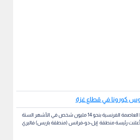
وبسبب جائحة كوفيد-19 تراجع عدد السياح الذين زاروا العاصمة الفرنسية بنحو 14 مليون شخص في الأشهر الستة
ما أعلنت رئيسة منطقة إيل-دو-فرانس (منطقة باريس) فاليري
وقالت بيكريس في مؤتمر صحافي إن "السياحة نشاط اقتصادي ثمين للغاية بالنسبة لإيل-دو-فرانس، تمثل 500 ألف