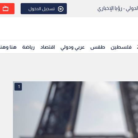
ولي - رؤيا الإخباري
تسجيل الدخول
فلسطين
طقس
عربي ودولي
اقتصاد
رياضة
هنا وهن
1