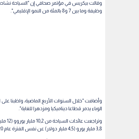
وأضافت "خلال السنوات الأربع الماضية، واظبنا على ال
الوباء يدمر قطاعا ديناميكيا ومزدهرا للغاية".
3,8 مليار يورو (4,5 مليار دولار) عن نفس الفترة عام 2020.
وفيما ما زال العديد من الطائرات جاثمة في المطارا
العالميين الذين زاروا مدينة النور، تراجع بنسبة 68 بالمئة فيما تراجع عدد السياح الداخليين بنسبة 54 بالمئة.
ويميل السياح من الخارج لإنفاق أكثر بمرتين أو ثلاثة
حاد.
ويتوقع نصف الأعمال التجارية في المنطقة تحسن الأ
وسياح من دول أوروبية مجاورة.
بالقلق.