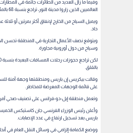
وقالت بيكريس إن باريس ومنطقتها وجهة آمنة للسفر،
على قائمة الوجهات المعرضة للمخاطر.
وتعمل منطقة إيل-دو-فرانس على تصنيف صحي آمن ي
وأعلن رئيس الوزراء الفرنسي جان كاستيكس الخميس أ
باريس بعد تسجيل ارتفاع في عدد الإصابات.
ووضع الكمامة إلزامي في وسائل النقل العام في أنحاء ا
اقتصاد
سياحة
باريس
تداعيات كورونا
اقرأ أيضاً
الأسبوع على
تراجع التوظيف وتباطؤ نمو الأجور
"ارتفاع المؤش
عم من قطاعي
.. انكماش غير متوقع في سوق