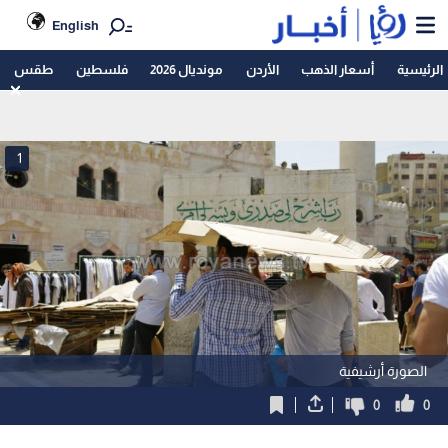
English
الرئيسية
أسعار الذهب
الأردن
مونديال 2026
فلسطين
طقس
1
الصورة أرشيفية
0
0