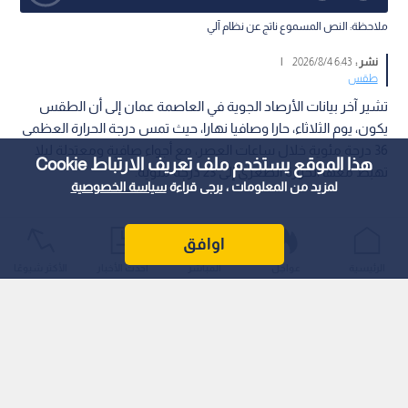
ملاحظة: النص المسموع ناتج عن نظام آلي
نشر :
6:43 2026/8/4
|
طقس
تشير آخر بيانات الأرصاد الجوية في العاصمة عمان إلى أن الطقس
يكون، يوم الثلاثاء، حارا وصافيا نهارا، حيث تمس درجة الحرارة العظمى
36 درجة مئوية خلال ساعات العصر، مع أجواء صافية ومعتدلة ليلا
هذا الموقع يستخدم ملف تعريف الارتباط Cookie
تهبط معها الحرارة الصغرى إلى 23 درجة مئوية.
لمزيد من المعلومات ، يرجى قراءة
سياسة الخصوصية
اوافق
الرئيسية
عواجل
المباشر
أحدث الأخبار
الأكثر شيوعًا