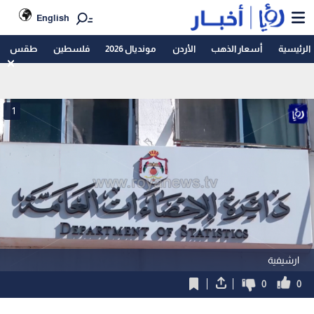
English
الرئيسية
أسعار الذهب
الأردن
مونديال 2026
فلسطين
طقس
1
ارشيفية
0
0