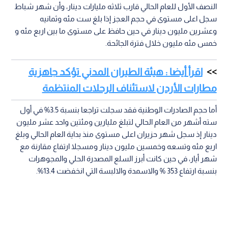
النصف الأول للعام الحالي قارب ثلاثه مليارات دينار، وأن شهر شباط
سجل اعلى مستوى في حجم العجز إذا بلغ ست مئه وثمانيه
وعشرين مليون دينار في حين حافظ على مستوى ما بين اربع مئه و
خمس مئه مليون خلال فترة الجائحة.
اقرأ أيضا : هيئة الطيران المدني تؤكد جاهزية
مطارات الأردن لاستئناف الرحلات المنتظمة
أما حجم الصادرات الوطنية فقد سجلت تراجعا بنسبة 3.5% في أول
سته أشهر من العام الحالي لتبلغ مليارين ومئتين واحد عشر مليون
دينار إذ سجل شهر حزيران اعلى مستوى منذ بداية العام الحالي وبلغ
اربع مئه وتسعه وخمسين مليون دينار ومسجلا ارتفاع مقارنة مع
شهر أيار، في حين كانت أبرز السلع المصدرة الحلي والمجوهرات
بنسبة ارتفاع 353 % والاسمدة والالبسة التي انخفضت 13.4%.